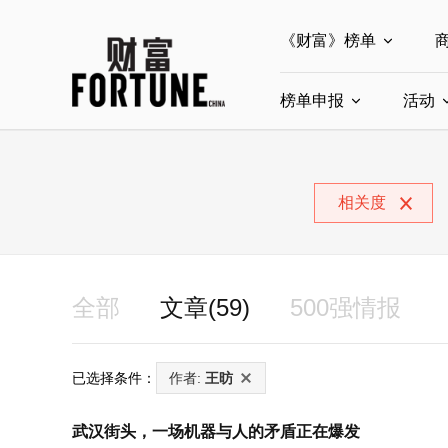
《财富》榜单
榜单申报
全部榜单
活动
世界500强
中
全部申报入口
中国最具影响力商界
相关度
中国ESG影响力榜申
中国最具影响力的商
全部
文章(59)
500强情报
已选择条件：
作者:
王昉
武汉街头，一场机器与人的矛盾正在爆发