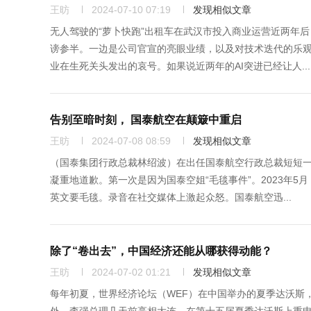
王昉
2024-07-10 07:19
发现相似文章
无人驾驶的“萝卜快跑”出租车在武汉市投入商业运营近两年
谤参半。一边是公司官宣的亮眼业绩，以及对技术迭代的乐
业在生死关头发出的哀号。如果说近两年的AI突进已经让人...
告别至暗时刻， 国泰航空在颠簸中重启
王昉
2024-07-08 08:59
发现相似文章
（国泰集团行政总裁林绍波）在出任国泰航空行政总裁短短
凝重地道歉。第一次是因为国泰空姐“毛毯事件”。2023年
英文要毛毯。录音在社交媒体上激起众怒。国泰航空迅...
除了“卷出去”，中国经济还能从哪获得动能？
王昉
2024-07-02 01:21
发现相似文章
每年初夏，世界经济论坛（WEF）在中国举办的夏季达沃斯