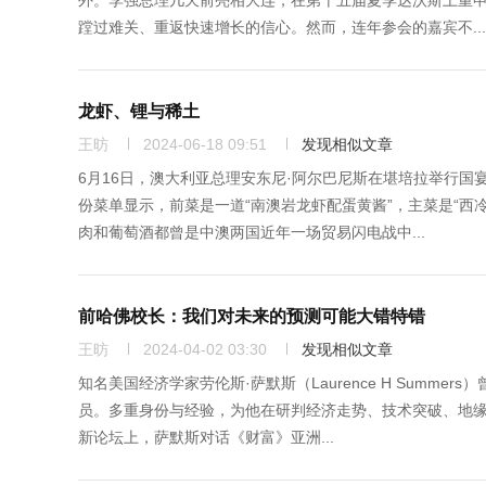
外。李强总理几天前亮相大连，在第十五届夏季达沃斯上重申
蹚过难关、重返快速增长的信心。然而，连年参会的嘉宾不...
龙虾、锂与稀土
王昉
2024-06-18 09:51
发现相似文章
6月16日，澳大利亚总理安东尼·阿尔巴尼斯在堪培拉举行国
份菜单显示，前菜是一道“南澳岩龙虾配蛋黄酱”，主菜是“
肉和葡萄酒都曾是中澳两国近年一场贸易闪电战中...
前哈佛校长：我们对未来的预测可能大错特错
王昉
2024-04-02 03:30
发现相似文章
知名美国经济学家劳伦斯·萨默斯（Laurence H Summe
员。多重身份与经验，为他在研判经济走势、技术突破、地
新论坛上，萨默斯对话《财富》亚洲...