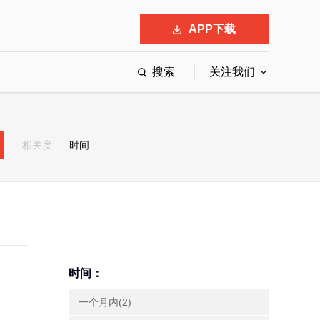
APP下载
搜索
关注我们
最具影响力的50位商界领袖
最受赞赏的中国公司
相关度
时间
会
响力的创业公司申报
时间：
一个月内(2)