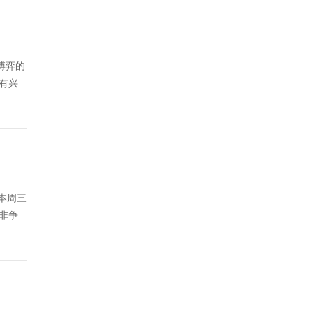
博弈的
能有兴
本周三
“非争