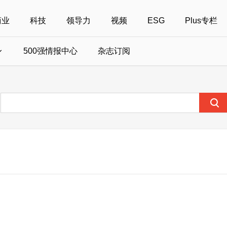
商业
科技
领导力
视频
ESG
Plus专栏
500强情报中心
杂志订阅
国500强
美国500强
40位40岁以下商界精英
中国
全部活动
女性
年度中国商人
报
财富MPW女性峰会
中国40位40岁以下的商界精英申报
财富世界500强峰会
财富40U40创想
中国最具社会影
界女性申报
财富全球论坛
中国最佳设计榜申报
财富全球科技论坛
财富全球可持续论坛