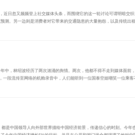
后，近日忽又频频登上社交媒体头条，而围绕它的这一轮讨论可谓明暗交织
观预测。另一边则是消费者对它带来的交通隐患的大量抱怨，以及传统出
一年中，林绍波经历了两次汹涌的舆情。两次，他都不得不走到媒体面前
5月，一段流传至网络的机舱录音中，人们能听到一位国泰空姐嘲笑一位乘客
，都是中国领导人向外部世界描绘中国经济前景，传递信心的时刻。今年