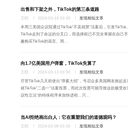
出售和下架之外，TikTok的第三条道路
王昉
2024-03-16 03:30
发现相似文章
本周三美国众议院通过TikTok“不卖就禁”法案后，引发Ti
TikTok走到了命运的分叉口，而选择权已不完全掌握在自己
趣购买TikTok的谣言。周...
向1.7亿美国用户弹窗，TikTok失算了
王昉
2024-03-13 03:30
发现相似文章
尽管TikTok几天前使出“弹窗大招”，号召众多美国网友
就TikTok”二选一”法案投票，而此次投票可能导致这款极
议性立法”的特殊程序来加快进程，只...
当AI拒绝画出白人：它在重塑我们的道德观吗？
王昉
2024-03-08 03:30
发现相似文章