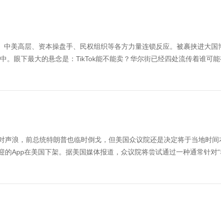
kTok、中美高层、资本操盘手、民权组织等各方力量连锁反应。被裹挟进大国
手中。眼下最大的悬念是：TikTok能不能卖？华尔街已经四处流传着谁可
掀起反对声浪，前总统特朗普也临时倒戈，但美国众议院还是决定将于当地时间
受欢迎的App在美国下架。据美国媒体报道，众议院将尝试通过一种通常针对