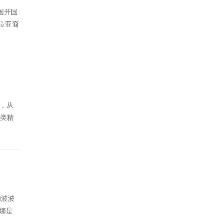
国开国
位亚裔
”，从
人类精
的波波
娜是