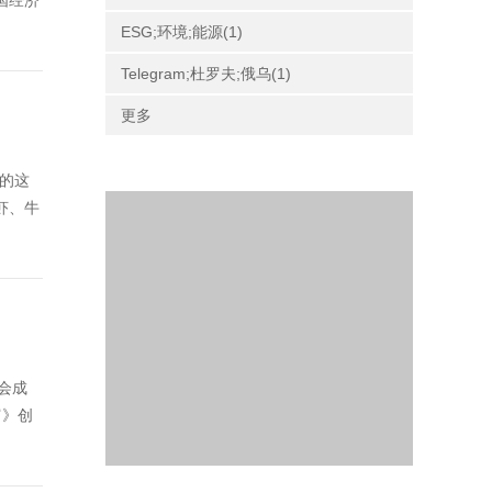
国经济
ESG;环境;能源(1)
Telegram;杜罗夫;俄乌(1)
更多
体的这
虾、牛
事会成
富》创