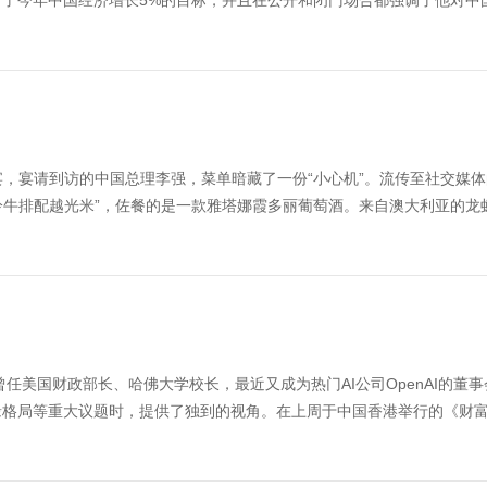
了今年中国经济增长5%的目标，并且在公开和闭门场合都强调了他对中
宴，宴请到访的中国总理李强，菜单暗藏了一份“小心机”。流传至社交媒
西冷牛排配越光米”，佐餐的是一款雅塔娜霞多丽葡萄酒。来自澳大利亚的龙
rs）曾任美国财政部长、哈佛大学校长，最近又成为热门AI公司OpenAI的董
缘格局等重大议题时，提供了独到的视角。在上周于中国香港举行的《财