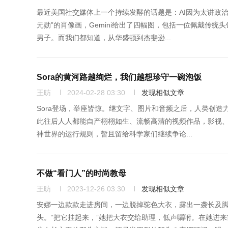
最近美国社交媒体上一个持续发酵的话题是：AI因为太讲政治正
元勋”的肖像画，Gemini给出了四幅图，包括一位佩戴传
男子。而我们都知道，从华盛顿到杰斐逊...
Sora的黄河路越绚烂，我们越想珍守一碗泡饭
王昉
2024-02-28 03:30
发现相似文章
Sora登场，举座皆惊。继文字、图片和音频之后，人类创造
此往后人人都能自产栩栩如生、流畅高清的视频作品，影视、游
神世界的运行规则，暂且留给科学家们继续争论...
不做“看门人”的时尚教母
王昉
2023-12-26 03:30
发现相似文章
安娜一边款款走进房间，一边脱掉驼色大衣，露出一袭长及
头。“把它挂起来，”她把大衣交给助理，低声嘱咐。在她进