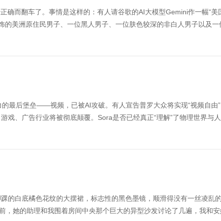
确而翻车了。事情是这样的：有人请谷歌的AI大模型Gemini作一幅“美
统头饰的美洲原住民男子、一位黑人男子、一位肤色较深的非白人男子以及一
力的最后堡垒——视频，已被AI攻破。有人宣告普罗大众将实现“视频自由
戏、广告行业将被彻底颠覆。Sora是否已经真正“理解”了物理世界与
脚踝的白底橘色花纹的大摆裙，标志性的黑色墨镜，顺滑得没有一丝凌乱
来前，她的助理和我围着房间中央那个巨大的异型沙发讨论了几遍，我和安