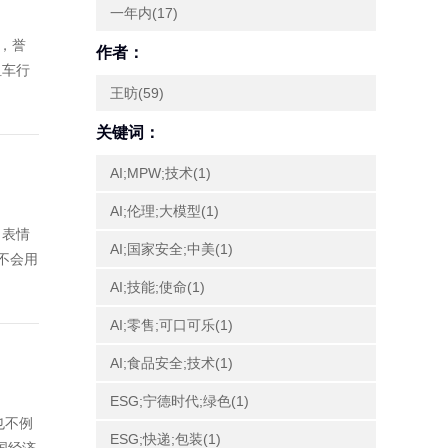
一年内(17)
，誉
作者：
租车行
王昉(59)
关键词：
AI;MPW;技术(1)
AI;伦理;大模型(1)
，表情
AI;国家安全;中美(1)
不会用
AI;技能;使命(1)
AI;零售;可口可乐(1)
AI;食品安全;技术(1)
ESG;宁德时代;绿色(1)
也不例
ESG;快递;包装(1)