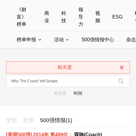
《财
领
商
科
视
富》
导
ESG
业
技
频
榜单
力
榜单申报
活动
500强情报中心
杂志
全部榜单
世界500强
中国500强
美国500强
全部申报入口
全部活动
相关度
中国最具影响力商界女性
年度中国商人
中国ESG影响力榜申报
财富MPW女性峰会
中国40位40岁以下的商
财富世界
中国最具影响力的商界女性申报
财富全球论坛
中国最佳设计榜
财富全球科技
相关度
时间
全部
文章
500强情报(1)
[美国500强] 2014年 第489位：
蔻驰(Coach)