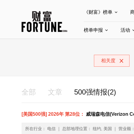
《财富》榜单
榜单申报
全部榜单
活动
世界500强
中
全部申报入口
中国最具影响力商界
相关度
中国ESG影响力榜申
中国最具影响力的商
全部
文章
500强情报(2)
[美国500强] 2026年 第28位：
威瑞森电信(Verizon Co
所在行业： 电信
｜
总部地理位置： 纽约, 美国
｜
营业额： 