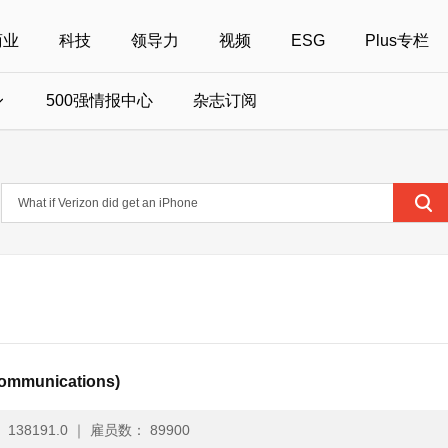
商业
科技
领导力
视频
ESG
Plus专栏
500强情报中心
杂志订阅
国500强
美国500强
40位40岁以下商界精英
中国
全部活动
女性
年度中国商人
报
财富MPW女性峰会
中国40位40岁以下的商界精英申报
财富世界500强峰会
财富40U40创想
中国最具社会影
界女性申报
财富全球论坛
中国最佳设计榜申报
财富全球科技论坛
财富全球可持续论坛
mmunications)
138191.0
｜
雇员数： 89900