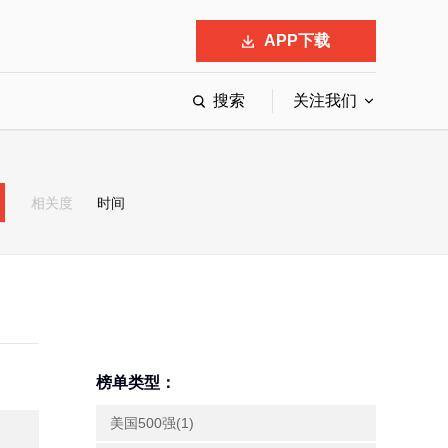
APP下载
搜索
关注我们
最具影响力的50位商界领袖
最受赞赏的中国公司
相关度
时间
会
响力的创业公司申报
榜单类型：
美国500强(1)