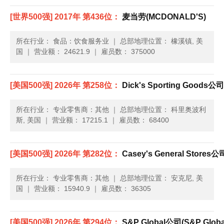
各地的餐厅，每天为118个国家约5,000万人提供饮食服务。这家
[世界500强] 2017年 第436位：
麦当劳(MCDONALD'S)
公司成立于1948年，总部位于伊利诺伊州的欧克......
所在行业： 食品：饮食服务业
｜
总部地理位置： 橡溪镇, 美
国
｜
营业额： 24621.9
｜
雇员数： 375000
[美国500强] 2026年 第258位：
Dick's Sporting Goods公司(
所在行业： 专业零售商：其他
｜
总部地理位置： 科里奥波利
斯, 美国
｜
营业额： 17215.1
｜
雇员数： 68400
[美国500强] 2026年 第282位：
Casey's General Stores公司
所在行业： 专业零售商：其他
｜
总部地理位置： 安克尼, 美
国
｜
营业额： 15940.9
｜
雇员数： 36305
[美国500强] 2026年 第294位：
S&P Global公司(S&P Globa