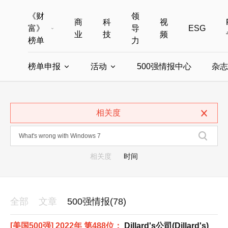
《财
领
商
科
视
富》
导
ESG
业
技
频
榜单
力
榜单申报
活动
500强情报中心
杂志
全部榜单
世界500强
中国500强
美国500强
全部申报入口
全部活动
相关度
中国最具影响力商界女性
年度中国商人
中国ESG影响力榜申报
财富MPW女性峰会
中国40位40岁以下的商
财富世界
中国最具影响力的商界女性申报
财富全球论坛
中国最佳设计榜
财富全球科技
相关度
时间
全部
文章
500强情报(78)
[美国500强] 2022年 第488位：
Dillard's公司(Dillard's)