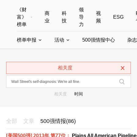
《财
领
商
科
视
富》
导
ESG
业
技
频
榜单
力
榜单申报
活动
500强情报中心
杂志
全部榜单
世界500强
中国500强
美国500强
全部申报入口
全部活动
相关度
中国最具影响力商界女性
年度中国商人
中国ESG影响力榜申报
财富MPW女性峰会
中国40位40岁以下的商
财富世界
中国最具影响力的商界女性申报
财富全球论坛
中国最佳设计榜
财富全球科技
相关度
时间
全部
文章
500强情报(86)
[美国500强] 2013年 第77位：
Plains All American Pipelin