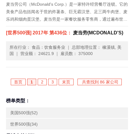
麦当劳公司（McDonald's Corp.）是一家特许经营餐厅连锁。它的
美食产品包括闻名于世的炸薯条、巨无霸汉堡、足三两牛肉堡、麦
乐鸡和烟肉蛋汉堡。麦当劳是一家餐饮服务零售商，通过遍布世界
各地的餐厅，每天为118个国家约5,000万人提供饮食服务。这家
[世界500强] 2017年 第436位：
麦当劳(MCDONALD'S)
公司成立于1948年，总部位于伊利诺伊州的欧克......
所在行业： 食品：饮食服务业
｜
总部地理位置： 橡溪镇, 美
国
｜
营业额： 24621.9
｜
雇员数： 375000
首页
1
2
3
末页
共查找到 86 家公司
榜单类型：
美国500强(52)
世界500强(34)