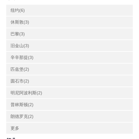
纽约(6)
休斯敦(3)
巴黎(3)
旧金山(3)
辛辛那提(3)
匹兹堡(2)
圆石市(2)
明尼阿波利斯(2)
普林斯顿(2)
朗德罗克(2)
更多