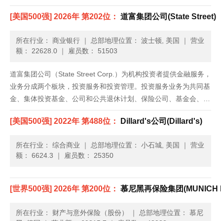
[美国500强] 2026年 第202位：
道富集团公司(State Street)
所在行业： 商业银行
｜
总部地理位置： 波士顿, 美国
｜
营业
额： 22628.0
｜
雇员数： 51503
道富集团公司（State Street Corp.）为机构投资者提供金融服务，
业务分成两个板块，投资服务和投资管理。投资服务业务为共同基
金、集体投资基金、公司和公共退休计划、保险公司、基金会、养
老金及其他资金池提供服务。产品包括监管、产品和用户层面的会
[美国500强] 2022年 第488位：
Dillard's公司(Dillard's)
计、日常定价和管理、集成信托和监管、记账、外汇、......
所在行业： 综合商业
｜
总部地理位置： 小石城, 美国
｜
营业
额： 6624.3
｜
雇员数： 25350
[世界500强] 2026年 第200位：
慕尼黑再保险集团(MUNICH R
所在行业： 财产与意外保险（股份）
｜
总部地理位置： 慕尼