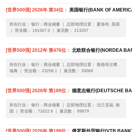
的选择却非常糟糕。低利率和房地产价格反弹带来了2012年重新
[世界500强] 2026年 第34位：
美国银行(BANK OF AMERIC
按揭业务的繁荣。竞争对手纷纷获利，而美国银行的总体收......
所在行业： 银行：商业储蓄
｜
总部地理位置： 夏洛特, 美国
｜
营业额： 191567.0
｜
雇员数： 213207
[世界500强] 2012年 第476位：
北欧联合银行(NORDEA BAN
所在行业： 银行：商业储蓄
｜
总部地理位置： 斯德哥尔摩,
瑞典
｜
营业额： 23258.1
｜
雇员数： 33068
[世界500强] 2026年 第189位：
德意志银行(DEUTSCHE BA
所在行业： 银行：商业储蓄
｜
总部地理位置： 法兰克福, 德
国
｜
营业额： 71622.6
｜
雇员数： 89879
[世界500强] 2026年 第199位：
俄罗斯外贸银行(VTB BANK