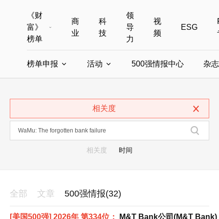
《财
领
商
科
视
富》
导
ESG
业
技
频
榜单
力
榜单申报
活动
500强情报中心
杂志
全部榜单
世界500强
中国500强
美国500强
全部申报入口
全部活动
相关度
中国最具影响力商界女性
年度中国商人
中国ESG影响力榜申报
财富MPW女性峰会
中国40位40岁以下的商
财富世界
中国最具影响力的商界女性申报
财富全球论坛
中国最佳设计榜
财富全球科技
相关度
时间
全部
文章
500强情报(32)
[美国500强] 2026年 第334位：
M&T Bank公司(M&T Bank)