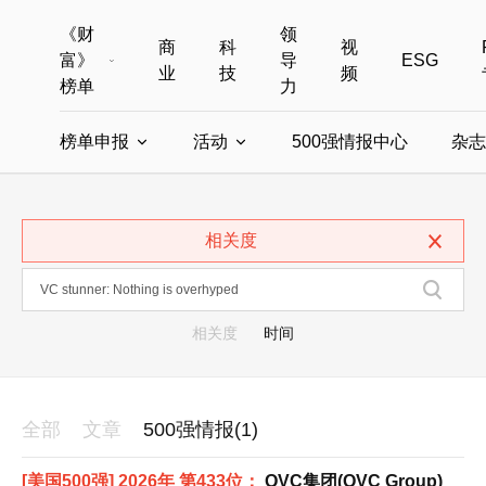
《财
领
商
科
视
富》
导
ESG
业
技
频
榜单
力
榜单申报
活动
500强情报中心
杂志
全部榜单
世界500强
中国500强
美国500强
全部申报入口
全部活动
相关度
中国最具影响力商界女性
年度中国商人
中国ESG影响力榜申报
财富MPW女性峰会
中国40位40岁以下的商
财富世界
中国最具影响力的商界女性申报
财富全球论坛
中国最佳设计榜
财富全球科技
相关度
时间
全部
文章
500强情报(1)
[美国500强] 2026年 第433位：
QVC集团(QVC Group)