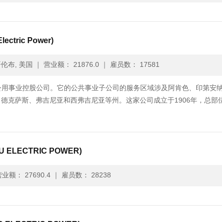
ctric Power)
伦布, 美国
｜
营业额： 21876.0
｜
雇员数： 17581
, Inc.）是一家公用事业控股公司。它的公共事业子公司的服务区域涉及阿肯色、印第安
德克萨斯、弗吉尼亚和西弗吉尼亚等州。这家公司成立于1906年，总部
ELECTRIC POWER)
业额： 27690.4
｜
雇员数： 28238