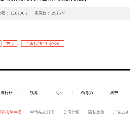
额： 118796.7
｜
雇员数： 251674
末页
共查找到 11 家公司
排行榜
视界
商业
领导力
科技
财富榜单申报
申请杂志订阅
公司介绍
隐私政策
广告业务