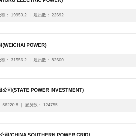
KU ELECTRIC POWER)
额： 19950.2
｜
雇员数： 22692
EICHAI POWER)
额： 31556.2
｜
雇员数： 82600
STATE POWER INVESTMENT)
56220.8
｜
雇员数： 124755
CHINA SOUTHERN POWER GRID)