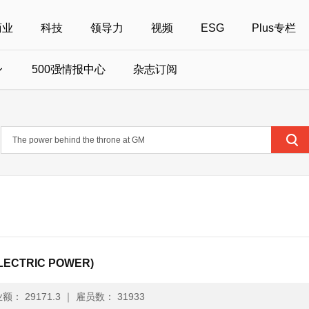
商业
科技
领导力
视频
ESG
Plus专栏
500强情报中心
杂志订阅
国500强
美国500强
40位40岁以下商界精英
中国
全部活动
女性
年度中国商人
报
财富MPW女性峰会
中国40位40岁以下的商界精英申报
财富世界500强峰会
财富40U40创想
中国最具社会影
界女性申报
财富全球论坛
中国最佳设计榜申报
财富全球科技论坛
财富全球可持续论坛
ECTRIC POWER)
额： 29171.3
｜
雇员数： 31933