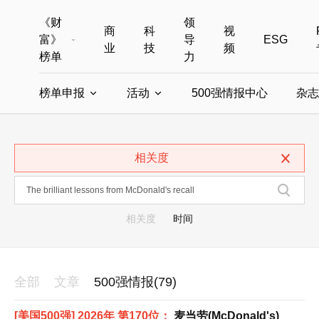
《财
领
商
科
视
富》
导
ESG
业
技
频
榜单
力
榜单申报
活动
500强情报中心
杂志
全部榜单
世界500强
中国500强
美国500强
全部申报入口
全部活动
相关度
中国最具影响力商界女性
年度中国商人
中国ESG影响力榜申报
财富MPW女性峰会
中国40位40岁以下的商
财富世界
中国最具影响力的商界女性申报
财富全球论坛
中国最佳设计榜
财富全球科技
相关度
时间
全部
文章
500强情报(79)
[美国500强] 2026年 第170位：
麦当劳(McDonald's)