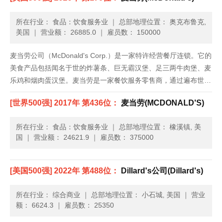
所在行业： 食品：饮食服务业
｜
总部地理位置： 奥克布鲁克,
美国
｜
营业额： 26885.0
｜
雇员数： 150000
麦当劳公司（McDonald's Corp.）是一家特许经营餐厅连锁。它的
美食产品包括闻名于世的炸薯条、巨无霸汉堡、足三两牛肉堡、麦
乐鸡和烟肉蛋汉堡。麦当劳是一家餐饮服务零售商，通过遍布世界
各地的餐厅，每天为118个国家约5,000万人提供饮食服务。这家
[世界500强] 2017年 第436位：
麦当劳(MCDONALD'S)
公司成立于1948年，总部位于伊利诺伊州的欧克......
所在行业： 食品：饮食服务业
｜
总部地理位置： 橡溪镇, 美
国
｜
营业额： 24621.9
｜
雇员数： 375000
[美国500强] 2022年 第488位：
Dillard's公司(Dillard's)
所在行业： 综合商业
｜
总部地理位置： 小石城, 美国
｜
营业
额： 6624.3
｜
雇员数： 25350