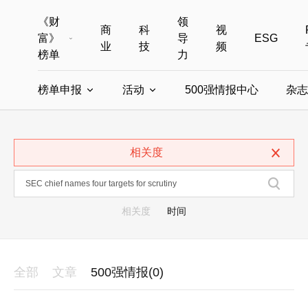
《财
领
商
科
视
富》
导
ESG
业
技
频
榜单
力
榜单申报
活动
500强情报中心
杂志
全部榜单
世界500强
中国500强
美国500强
全部申报入口
全部活动
相关度
中国最具影响力商界女性
年度中国商人
中国ESG影响力榜申报
财富MPW女性峰会
中国40位40岁以下的商
财富世界
中国最具影响力的商界女性申报
财富全球论坛
中国最佳设计榜
财富全球科技
相关度
时间
全部
文章
500强情报(0)