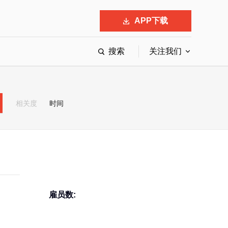
APP下载
搜索
关注我们
最具影响力的50位商界领袖
最受赞赏的中国公司
相关度
时间
会
响力的创业公司申报
雇员数: