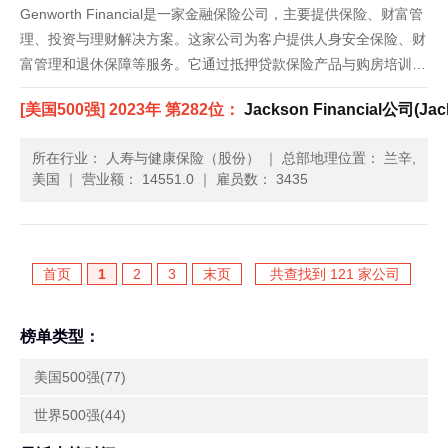
Genworth Financial是一家金融保险公司，主要提供保险、财富管
理、投资与理财解决方案。这家公司为客户提供人身安全保险、财
富管理和退休保障等服务。它通过抵押贷款保险产品与购房培训和
辅助项目，在美国和国际市场提供购房服务；通过财富管理产品提
[美国500强] 2023年 第282位：
Jackson Financial公司(Jack
供财务规划服务和托管账户；通过人身安全保险产品在意......
所在行业： 人寿与健康保险（股份）
｜
总部地理位置： 兰辛,
美国
｜
营业额： 14551.0
｜
雇员数： 3435
首页
1
2
3
末页
共查找到 121 家公司
榜单类型：
美国500强(77)
世界500强(44)