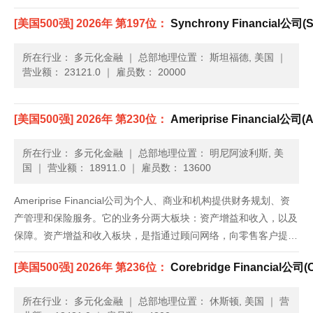
个业务部门：银行网络、住宅抵押贷款银行业务、销售财务、专业
[美国500强] 2026年 第197位：
Synchrony Financial公司(Sy
贷款、保险服务、金融服务和基金。银行网......
所在行业： 多元化金融
｜
总部地理位置： 斯坦福德, 美国
｜
营业额： 23121.0
｜
雇员数： 20000
[美国500强] 2026年 第230位：
Ameriprise Financial公司(Am
所在行业： 多元化金融
｜
总部地理位置： 明尼阿波利斯, 美
国
｜
营业额： 18911.0
｜
雇员数： 13600
Ameriprise Financial公司为个人、商业和机构提供财务规划、资
产管理和保险服务。它的业务分两大板块：资产增益和收入，以及
保障。资产增益和收入板块，是指通过顾问网络，向零售客户提供
本公司及其他公司的共同基金、养老金、其他资产增益和收入管理
[美国500强] 2026年 第236位：
Corebridge Financial公司(Co
产品和服务。它还通过银行和经纪人网络的外部渠道，......
所在行业： 多元化金融
｜
总部地理位置： 休斯顿, 美国
｜
营