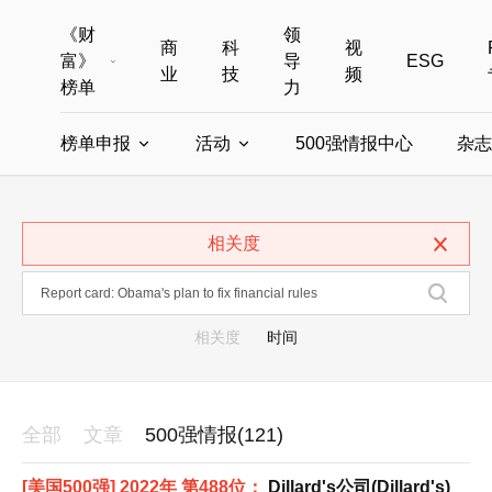
《财
领
商
科
视
富》
导
ESG
业
技
频
榜单
力
榜单申报
活动
500强情报中心
杂志
全部榜单
世界500强
中国500强
美国500强
全部申报入口
全部活动
相关度
中国最具影响力商界女性
年度中国商人
中国ESG影响力榜申报
财富MPW女性峰会
中国40位40岁以下的商
财富世界
中国最具影响力的商界女性申报
财富全球论坛
中国最佳设计榜
财富全球科技
相关度
时间
全部
文章
500强情报(121)
[美国500强] 2022年 第488位：
Dillard's公司(Dillard's)