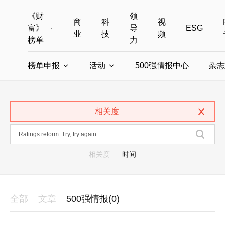
《财
领
商
科
视
富》
导
ESG
业
技
频
榜单
力
榜单申报
活动
500强情报中心
杂志
全部榜单
世界500强
中国500强
美国500强
全部申报入口
全部活动
相关度
中国最具影响力商界女性
年度中国商人
中国ESG影响力榜申报
财富MPW女性峰会
中国40位40岁以下的商
财富世界
中国最具影响力的商界女性申报
财富全球论坛
中国最佳设计榜
财富全球科技
相关度
时间
全部
文章
500强情报(0)