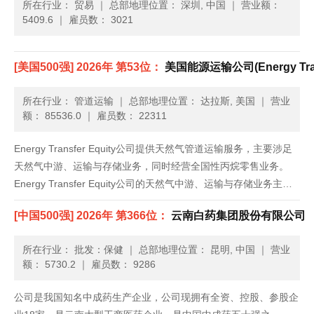
所在行业： 贸易
｜
总部地理位置： 深圳, 中国
｜
营业额：
5409.6
｜
雇员数： 3021
[美国500强] 2026年 第53位：
美国能源运输公司(Energy Tran
所在行业： 管道运输
｜
总部地理位置： 达拉斯, 美国
｜
营业
额： 85536.0
｜
雇员数： 22311
Energy Transfer Equity公司提供天然气管道运输服务，主要涉足
天然气中游、运输与存储业务，同时经营全国性丙烷零售业务。
Energy Transfer Equity公司的天然气中游、运输与存储业务主要
位于美国重要天然气产区，即德克萨斯与路易斯安那。其中主要包
[中国500强] 2026年 第366位：
云南白药集团股份有限公司
括天然气采集与运输管道，三......
所在行业： 批发：保健
｜
总部地理位置： 昆明, 中国
｜
营业
额： 5730.2
｜
雇员数： 9286
公司是我国知名中成药生产企业，公司现拥有全资、控股、参股企