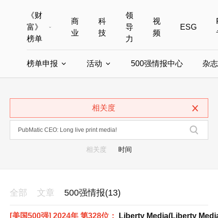
《财
领
商
科
视
富》
导
ESG
业
技
频
榜单
力
榜单申报
活动
500强情报中心
杂志
全部榜单
世界500强
中国500强
美国500强
全部申报入口
全部活动
相关度
中国最具影响力商界女性
年度中国商人
中国ESG影响力榜申报
财富MPW女性峰会
中国40位40岁以下的商
财富世界
中国最具影响力的商界女性申报
财富全球论坛
中国最佳设计榜
财富全球科技
相关度
时间
全部
文章
500强情报(13)
[美国500强] 2024年 第328位：
Liberty Media(Liberty Medi