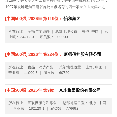
业18家，是云南大型工商医药企业，是中国中成药五十强之一，
1997年被确定为云南省首批重点培育的四十家大企业大集团之
一。公司主要经营化学原料药、化学药制剂、中成药、中药材、生
[中国500强] 2026年 第119位：
怡和集团
物制品等，公司产品以云南白药系列、三七系列和云南民族特色药
品系列为主......
所在行业： 车辆与零部件
｜
总部地理位置： 香港, 中国
｜
营
业额： 34217.0
｜
雇员数： 209000
[中国500强] 2026年 第234位：
康师傅控股有限公司
所在行业： 食品：消费产品
｜
总部地理位置： 上海, 中国
｜
营业额： 11000.5
｜
雇员数： 60720
[中国500强] 2026年 第9位：
京东集团股份有限公司
所在行业： 互联网服务和零售
｜
总部地理位置： 北京, 中国
｜
营业额： 182129.1
｜
雇员数： 776682