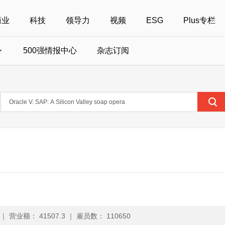
商业
科技
领导力
视频
ESG
Plus专栏
500强情报中心
杂志订阅
国500强
美国500强
40位40岁以下商界精英
中国
全部活动
女性
年度中国商人
报
财富MPW女性峰会
中国40位40岁以下的商界精英申报
财富世界500强峰会
财富40U40创想
中国最具社会影
界女性申报
财富全球论坛
中国最佳设计榜申报
财富全球科技论坛
财富全球可持续论坛
｜
营业额： 41507.3
｜
雇员数： 110650