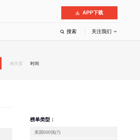
APP下载
搜索
关注我们
最具影响力的50位商界领袖
最受赞赏的中国公司
相关度
时间
会
响力的创业公司申报
榜单类型：
美国500强(7)