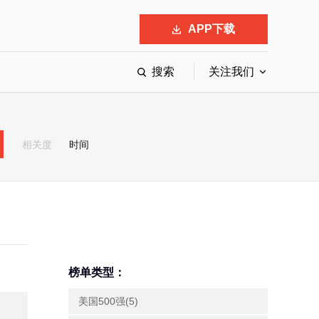
APP下载
搜索
关注我们
最具影响力的50位商界领袖
最受赞赏的中国公司
相关度
时间
会
响力的创业公司申报
榜单类型：
美国500强(5)