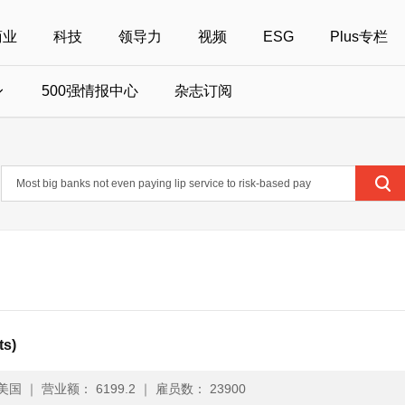
商业
科技
领导力
视频
ESG
Plus专栏
500强情报中心
杂志订阅
国500强
美国500强
40位40岁以下商界精英
中国
全部活动
女性
年度中国商人
报
财富MPW女性峰会
中国40位40岁以下的商界精英申报
财富世界500强峰会
财富40U40创想
中国最具社会影
界女性申报
财富全球论坛
中国最佳设计榜申报
财富全球科技论坛
财富全球可持续论坛
ts)
美国
｜
营业额： 6199.2
｜
雇员数： 23900