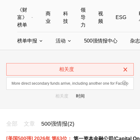
《财
领
商
科
视
富》
导
ESG
业
技
频
榜单
力
榜单申报
活动
500强情报中心
杂志
全部榜单
世界500强
中国500强
美国500强
全部申报入口
全部活动
相关度
中国最具影响力商界女性
年度中国商人
中国ESG影响力榜申报
财富MPW女性峰会
中国40位40岁以下的商
财富世界
中国最具影响力的商界女性申报
财富全球论坛
中国最佳设计榜
财富全球科技
相关度
时间
全部
文章
500强情报(2)
[美国500强] 2026年 第63位：
第一资本金融公司(Capital One F