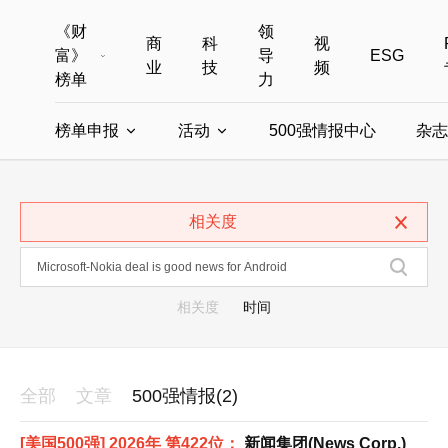
《财
领
商
科
视
富》
导
ESG
业
技
频
榜单
力
榜单申报
活动
500强情报中心
杂志
全部榜单
世界500强
中国500强
美国500强
全部申报入口
全部活动
相关度
中国最具影响力商界女性
年度中国商人
中国ESG影响力榜申报
财富MPW女性峰会
中国40位40岁以下的商
财富世界
中国最具影响力的商界女性申报
财富全球论坛
中国最佳设计榜
财富全球科技
相关度
时间
全部
文章
500强情报(2)
[美国500强] 2026年 第422位：
新闻集团(News Corp.)