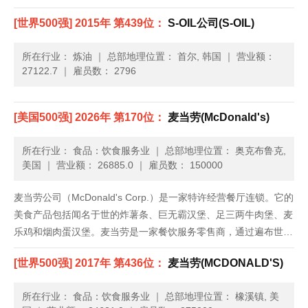
[世界500强] 2015年 第439位：
S-OIL公司(S-OIL)
所在行业： 炼油
｜
总部地理位置： 首尔, 韩国
｜
营业额：
27122.7
｜
雇员数： 2796
[美国500强] 2026年 第170位：
麦当劳(McDonald's)
所在行业： 食品：饮食服务业
｜
总部地理位置： 奥克布鲁克,
美国
｜
营业额： 26885.0
｜
雇员数： 150000
麦当劳公司（McDonald's Corp.）是一家特许经营餐厅连锁。它的
美食产品包括闻名于世的炸薯条、巨无霸汉堡、足三两牛肉堡、麦
乐鸡和烟肉蛋汉堡。麦当劳是一家餐饮服务零售商，通过遍布世界
各地的餐厅，每天为118个国家约5,000万人提供饮食服务。这家
[世界500强] 2017年 第436位：
麦当劳(MCDONALD'S)
公司成立于1948年，总部位于伊利诺伊州的欧克......
所在行业： 食品：饮食服务业
｜
总部地理位置： 橡溪镇, 美