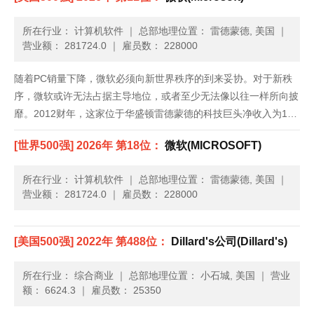
所在行业： 计算机软件
｜
总部地理位置： 雷德蒙德, 美国
｜
营业额： 281724.0
｜
雇员数： 228000
随着PC销量下降，微软必须向新世界秩序的到来妥协。对于新秩
序，微软或许无法占据主导地位，或者至少无法像以往一样所向披
靡。2012财年，这家位于华盛顿雷德蒙德的科技巨头净收入为170
亿美元，同比减少了27%。越来越多的消费者开始选择其他操作系
[世界500强] 2026年 第18位：
微软(MICROSOFT)
统和设备，而在这方面，微软一直处于被动。2012年10月，公......
所在行业： 计算机软件
｜
总部地理位置： 雷德蒙德, 美国
｜
营业额： 281724.0
｜
雇员数： 228000
[美国500强] 2022年 第488位：
Dillard's公司(Dillard's)
所在行业： 综合商业
｜
总部地理位置： 小石城, 美国
｜
营业
额： 6624.3
｜
雇员数： 25350