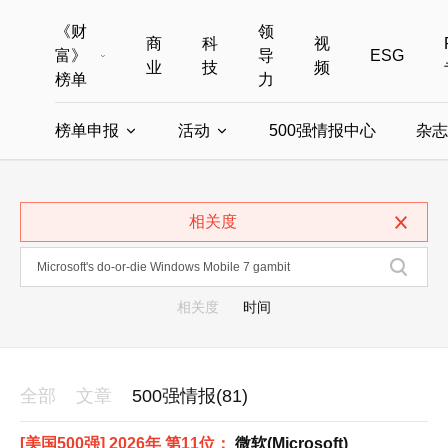
《财
领
商
科
视
富》
导
ESG
业
技
频
榜单
力
榜单申报
活动
500强情报中心
杂志
全部榜单
世界500强
中国500强
美国500强
全部申报入口
全部活动
相关度
中国最具影响力商界女性
年度中国商人
中国ESG影响力榜申报
财富MPW女性峰会
中国40位40岁以下的商
财富世界
中国最具影响力的商界女性申报
财富全球论坛
中国最佳设计榜
财富全球科技
相关度
时间
全部
文章
500强情报(81)
[美国500强] 2026年 第11位：
微软(Microsoft)