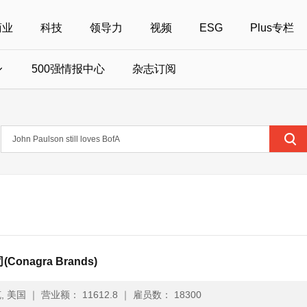
商业
科技
领导力
视频
ESG
Plus专栏
500强情报中心
杂志订阅
国500强
美国500强
40位40岁以下商界精英
中国
全部活动
女性
年度中国商人
报
财富MPW女性峰会
中国40位40岁以下的商界精英申报
财富世界500强峰会
财富40U40创想
中国最具社会影
界女性申报
财富全球论坛
中国最佳设计榜申报
财富全球科技论坛
财富全球可持续论坛
(Conagra Brands)
, 美国
｜
营业额： 11612.8
｜
雇员数： 18300