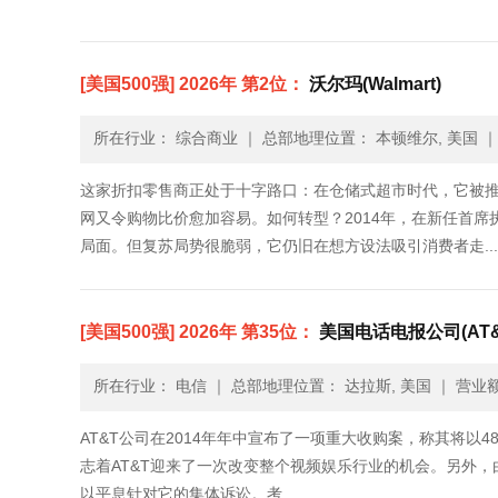
[美国500强] 2026年 第2位：
沃尔玛(Walmart)
所在行业： 综合商业
｜
总部地理位置： 本顿维尔, 美国
这家折扣零售商正处于十字路口：在仓储式超市时代，它被
网又令购物比价愈加容易。如何转型？2014年，在新任首
局面。但复苏局势很脆弱，它仍旧在想方设法吸引消费者走.....
[美国500强] 2026年 第35位：
美国电话电报公司(AT&
所在行业： 电信
｜
总部地理位置： 达拉斯, 美国
｜
营业额：
AT&T公司在2014年年中宣布了一项重大收购案，称其将以48
志着AT&T迎来了一次改变整个视频娱乐行业的机会。另外，
以平息针对它的集体诉讼。考......