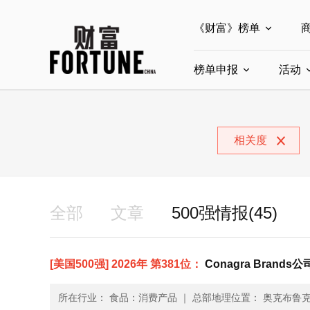
《财富》榜单
榜单申报
全部榜单
活动
世界500强
中
全部申报入口
中国最具影响力商界
相关度
中国ESG影响力榜申
中国最具影响力的商
全部
文章
500强情报(45)
[美国500强] 2026年 第381位：
Conagra Brands公司
所在行业： 食品：消费产品
｜
总部地理位置： 奥克布鲁克