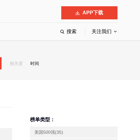
APP下载
搜索
关注我们
最具影响力的50位商界领袖
最受赞赏的中国公司
相关度
时间
会
响力的创业公司申报
榜单类型：
美国500强(35)