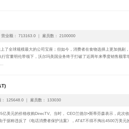
｜
营业额： 713163.0
｜
雇员数： 2100000
推上了全球规模最大的公司宝座；但如今，消费者在食物选择上更加挑剔
席执行官董明伦带领下，沃尔玛美国业务终于打破了近两年来季度销售额零
.
T)
 125648.0
｜
雇员数： 133030
5亿美元的价格收购DirecTV。当时， CEO兰德尔•斯蒂芬森表示，此次
由于据称违反了《电话消费者保护法案》，AT&T不得不掏出4500万美元