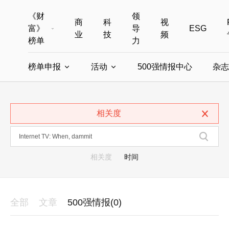
《财
领
商
科
视
富》
导
ESG
业
技
频
榜单
力
榜单申报
活动
500强情报中心
杂志
全部榜单
世界500强
中国500强
美国500强
全部申报入口
全部活动
相关度
中国最具影响力商界女性
年度中国商人
中国ESG影响力榜申报
财富MPW女性峰会
中国40位40岁以下的商
财富世界
中国最具影响力的商界女性申报
财富全球论坛
中国最佳设计榜
财富全球科技
相关度
时间
全部
文章
500强情报(0)