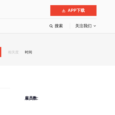
APP下载
搜索
关注我们
最具影响力的50位商界领袖
最受赞赏的中国公司
相关度
时间
会
响力的创业公司申报
雇员数: