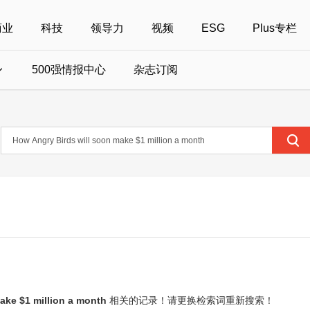
商业
科技
领导力
视频
ESG
Plus专栏
500强情报中心
杂志订阅
国500强
美国500强
40位40岁以下商界精英
中国
全部活动
女性
年度中国商人
报
财富MPW女性峰会
中国40位40岁以下的商界精英申报
财富世界500强峰会
财富40U40创想
中国最具社会影
界女性申报
财富全球论坛
中国最佳设计榜申报
财富全球科技论坛
财富全球可持续论坛
ake $1 million a month
相关的记录！请更换检索词重新搜索！