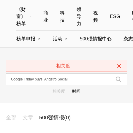
《财
领
商
科
视
富》
导
ESG
业
技
频
榜单
力
榜单申报
活动
500强情报中心
杂志
全部榜单
世界500强
中国500强
美国500强
全部申报入口
全部活动
相关度
中国最具影响力商界女性
年度中国商人
中国ESG影响力榜申报
财富MPW女性峰会
中国40位40岁以下的商
财富世界
中国最具影响力的商界女性申报
财富全球论坛
中国最佳设计榜
财富全球科技
相关度
时间
全部
文章
500强情报(0)