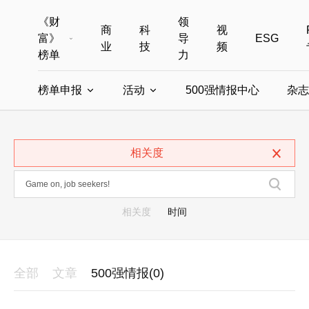
《财
领
商
科
视
富》
导
ESG
业
技
频
榜单
力
榜单申报
活动
500强情报中心
杂志
全部榜单
世界500强
中国500强
美国500强
全部申报入口
全部活动
相关度
中国最具影响力商界女性
年度中国商人
中国ESG影响力榜申报
财富MPW女性峰会
中国40位40岁以下的商
财富世界
中国最具影响力的商界女性申报
财富全球论坛
中国最佳设计榜
财富全球科技
相关度
时间
全部
文章
500强情报(0)