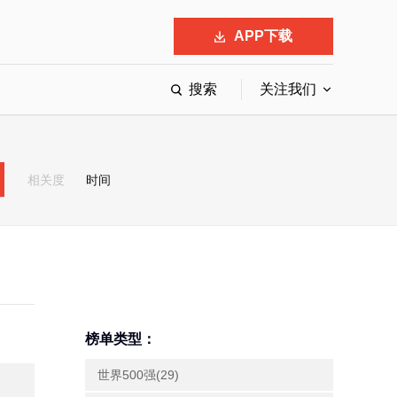
APP下载
搜索
关注我们
最具影响力的50位商界领袖
最受赞赏的中国公司
相关度
时间
会
响力的创业公司申报
榜单类型：
世界500强(29)