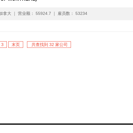
 加拿大
｜
营业额： 55924.7
｜
雇员数： 53234
3
末页
共查找到 32 家公司