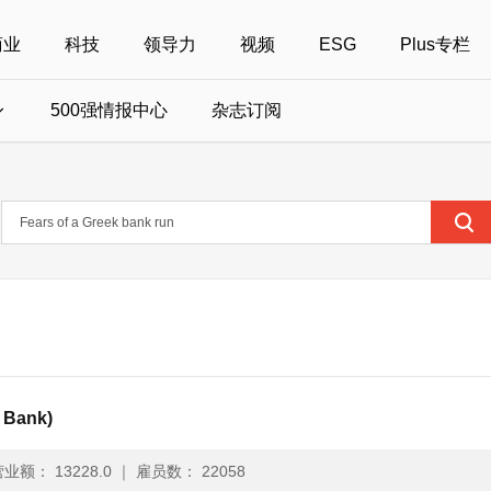
商业
科技
领导力
视频
ESG
Plus专栏
500强情报中心
杂志订阅
国500强
美国500强
40位40岁以下商界精英
中国
全部活动
女性
年度中国商人
报
财富MPW女性峰会
中国40位40岁以下的商界精英申报
财富世界500强峰会
财富40U40创想
中国最具社会影
界女性申报
财富全球论坛
中国最佳设计榜申报
财富全球科技论坛
财富全球可持续论坛
Bank)
业额： 13228.0
｜
雇员数： 22058