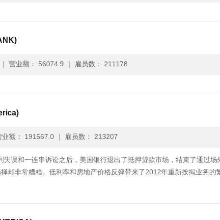
ANK)
｜
营业额： 56074.9
｜
雇员数： 211178
ica)
业额： 191567.0
｜
雇员数： 213207
遭遇一系列失误和一连串诉讼之后，美国银行退出了抵押贷款市场，结束了通过场
择却非常糟糕。低利率和房地产价格反弹带来了2012年重新按揭业务的