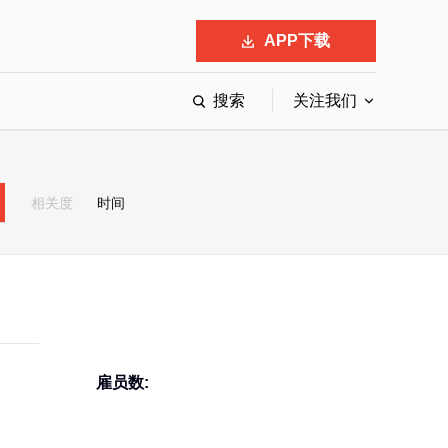
APP下载
搜索
关注我们
最具影响力的50位商界领袖
最受赞赏的中国公司
相关度
时间
会
响力的创业公司申报
雇员数: