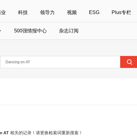
商业
科技
领导力
视频
ESG
Plus专栏
500强情报中心
杂志订阅
国500强
美国500强
40位40岁以下商界精英
中国
全部活动
女性
年度中国商人
报
财富MPW女性峰会
中国40位40岁以下的商界精英申报
财富世界500强峰会
财富40U40创想
中国最具社会影
界女性申报
财富全球论坛
中国最佳设计榜申报
财富全球科技论坛
财富全球可持续论坛
n AT
相关的记录！请更换检索词重新搜索！