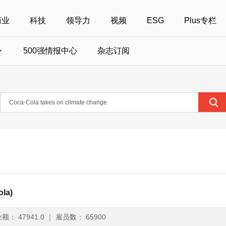
商业
科技
领导力
视频
ESG
Plus专栏
500强情报中心
杂志订阅
国500强
美国500强
40位40岁以下商界精英
中国
全部活动
女性
年度中国商人
报
财富MPW女性峰会
中国40位40岁以下的商界精英申报
财富世界500强峰会
财富40U40创想
中国最具社会影
界女性申报
财富全球论坛
中国最佳设计榜申报
财富全球科技论坛
财富全球可持续论坛
la)
额： 47941.0
｜
雇员数： 65900