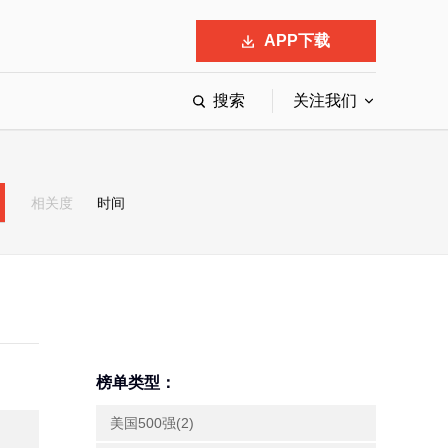
APP下载
搜索
关注我们
最具影响力的50位商界领袖
最受赞赏的中国公司
相关度
时间
会
响力的创业公司申报
榜单类型：
美国500强(2)