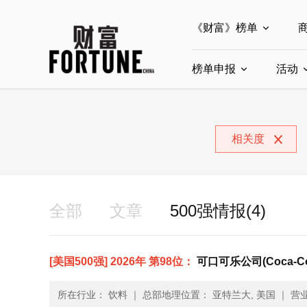
《财富》榜单
榜单申报
全部榜单
活动
世界500强
中
全部申报入口
中国最具影响力商界
相关度
中国ESG影响力榜申
中国最具影响力的商
全部
文章
500强情报(4)
[美国500强] 2026年 第98位：
可口可乐公司(Coca-Co
所在行业： 饮料
｜
总部地理位置： 亚特兰大, 美国
｜
营业