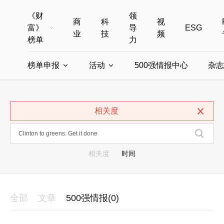
《财
领
商
科
视
富》
导
ESG
业
技
频
榜单
力
榜单申报
活动
500强情报中心
杂志
全部榜单
世界500强
中国500强
美国500强
全部申报入口
全部活动
相关度
中国最具影响力商界女性
年度中国商人
中国ESG影响力榜申报
财富MPW女性峰会
中国40位40岁以下的商
财富世界
中国最具影响力的商界女性申报
财富全球论坛
中国最佳设计榜
财富全球科技
相关度
时间
全部
文章
500强情报(0)