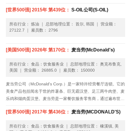
[世界500强] 2015年 第439位：
S-OIL公司(S-OIL)
所在行业： 炼油
｜
总部地理位置： 首尔, 韩国
｜
营业额：
27122.7
｜
雇员数： 2796
[美国500强] 2026年 第170位：
麦当劳(McDonald's)
所在行业： 食品：饮食服务业
｜
总部地理位置： 奥克布鲁克,
美国
｜
营业额： 26885.0
｜
雇员数： 150000
麦当劳公司（McDonald's Corp.）是一家特许经营餐厅连锁。它的
美食产品包括闻名于世的炸薯条、巨无霸汉堡、足三两牛肉堡、麦
乐鸡和烟肉蛋汉堡。麦当劳是一家餐饮服务零售商，通过遍布世界
各地的餐厅，每天为118个国家约5,000万人提供饮食服务。这家
[世界500强] 2017年 第436位：
麦当劳(MCDONALD'S)
公司成立于1948年，总部位于伊利诺伊州的欧克......
所在行业： 食品：饮食服务业
｜
总部地理位置： 橡溪镇, 美