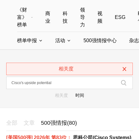
《财
领
商
科
视
富》
导
ESG
业
技
频
榜单
力
榜单申报
活动
500强情报中心
杂志
全部榜单
世界500强
中国500强
美国500强
全部申报入口
全部活动
相关度
中国最具影响力商界女性
年度中国商人
中国ESG影响力榜申报
财富MPW女性峰会
中国40位40岁以下的商
财富世界
中国最具影响力的商界女性申报
财富全球论坛
中国最佳设计榜
财富全球科技
相关度
时间
全部
文章
500强情报(80)
[美国500强] 2026年 第83位：
思科公司(Cisco Systems)