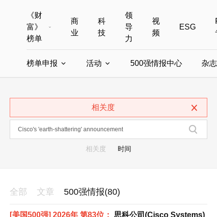
《财
领
商
科
视
富》
导
ESG
业
技
频
榜单
力
榜单申报
活动
500强情报中心
杂志
全部榜单
世界500强
中国500强
美国500强
全部申报入口
全部活动
相关度
中国最具影响力商界女性
年度中国商人
中国ESG影响力榜申报
财富MPW女性峰会
中国40位40岁以下的商
财富世界
中国最具影响力的商界女性申报
财富全球论坛
中国最佳设计榜
财富全球科技
相关度
时间
全部
文章
500强情报(80)
[美国500强] 2026年 第83位：
思科公司(Cisco Systems)