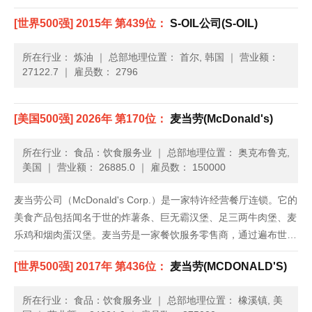
[世界500强] 2015年 第439位：
S-OIL公司(S-OIL)
所在行业： 炼油
｜
总部地理位置： 首尔, 韩国
｜
营业额：
27122.7
｜
雇员数： 2796
[美国500强] 2026年 第170位：
麦当劳(McDonald's)
所在行业： 食品：饮食服务业
｜
总部地理位置： 奥克布鲁克,
美国
｜
营业额： 26885.0
｜
雇员数： 150000
麦当劳公司（McDonald's Corp.）是一家特许经营餐厅连锁。它的
美食产品包括闻名于世的炸薯条、巨无霸汉堡、足三两牛肉堡、麦
乐鸡和烟肉蛋汉堡。麦当劳是一家餐饮服务零售商，通过遍布世界
各地的餐厅，每天为118个国家约5,000万人提供饮食服务。这家
[世界500强] 2017年 第436位：
麦当劳(MCDONALD'S)
公司成立于1948年，总部位于伊利诺伊州的欧克......
所在行业： 食品：饮食服务业
｜
总部地理位置： 橡溪镇, 美