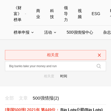
《财
领
商
科
视
富》
导
ESG
业
技
频
榜单
力
榜单申报
活动
500强情报中心
杂志
全部榜单
世界500强
中国500强
美国500强
全部申报入口
全部活动
相关度
中国最具影响力商界女性
年度中国商人
中国ESG影响力榜申报
财富MPW女性峰会
中国40位40岁以下的商
财富世界
中国最具影响力的商界女性申报
财富全球论坛
中国最佳设计榜
财富全球科技
相关度
时间
全部
文章
500强情报(2)
[美国500强] 2021年 第449位：
Big Lots公司(Big Lots)