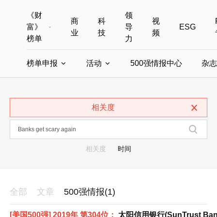
《财
领
商
科
视
富》
导
ESG
业
技
频
榜单
力
榜单申报
活动
500强情报中心
杂志
全部榜单
世界500强
中国500强
美国500强
全部申报入口
全部活动
相关度
中国最具影响力商界女性
年度中国商人
中国ESG影响力榜申报
财富MPW女性峰会
中国40位40岁以下的商
财富世界
中国最具影响力的商界女性申报
财富全球论坛
中国最佳设计榜
财富全球科技
相关度
时间
全部
文章
500强情报(1)
[美国500强] 2019年 第304位：
太阳信用银行(SunTrust Ban