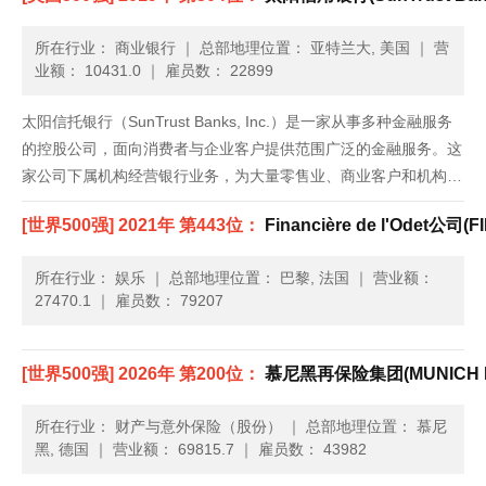
所在行业： 商业银行
｜
总部地理位置： 亚特兰大, 美国
｜
营
业额： 10431.0
｜
雇员数： 22899
太阳信托银行（SunTrust Banks, Inc.）是一家从事多种金融服务
的控股公司，面向消费者与企业客户提供范围广泛的金融服务。这
家公司下属机构经营银行业务，为大量零售业、商业客户和机构客
户提供存款、信贷、信托与投资服务。它还有一些下属机构提供银
[世界500强] 2021年 第443位：
Financière de l'Odet公司(
行抵押、证券经纪、投资管理、设备租赁、资本市场服......
所在行业： 娱乐
｜
总部地理位置： 巴黎, 法国
｜
营业额：
27470.1
｜
雇员数： 79207
[世界500强] 2026年 第200位：
慕尼黑再保险集团(MUNICH R
所在行业： 财产与意外保险（股份）
｜
总部地理位置： 慕尼
黑, 德国
｜
营业额： 69815.7
｜
雇员数： 43982