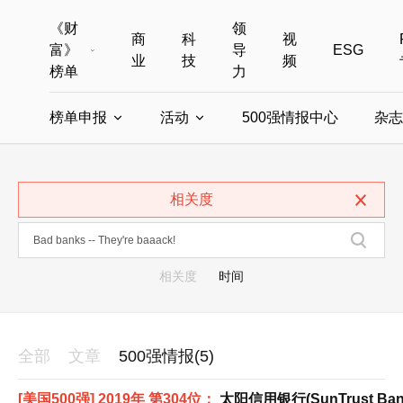
《财
领
商
科
视
富》
导
ESG
业
技
频
榜单
力
榜单申报
活动
500强情报中心
杂志
全部榜单
世界500强
中国500强
美国500强
全部申报入口
全部活动
相关度
中国最具影响力商界女性
年度中国商人
中国ESG影响力榜申报
财富MPW女性峰会
中国40位40岁以下的商
财富世界
中国最具影响力的商界女性申报
财富全球论坛
中国最佳设计榜
财富全球科技
相关度
时间
全部
文章
500强情报(5)
[美国500强] 2019年 第304位：
太阳信用银行(SunTrust Ban