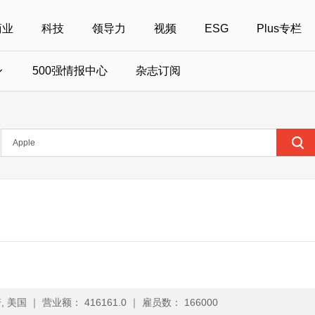
商业
科技
领导力
视频
ESG
Plus专栏
500强情报中心
杂志订阅
国500强
美国500强
40位40岁以下商界精英
中国
全部活动
女性
年度中国商人
报
财富MPW女性峰会
中国40位40岁以下的商界精英申报
财富世界500强峰会
财富40U40创想
中国最具社会影
界女性申报
财富全球论坛
中国最佳设计榜申报
财富全球科技论坛
财富全球可持续论坛
, 美国
｜
营业额： 416161.0
｜
雇员数： 166000