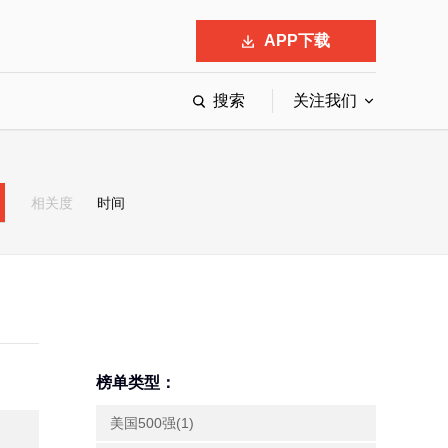
APP下载
搜索
关注我们
最具影响力的50位商界领袖
最受赞赏的中国公司
相关度
时间
会
响力的创业公司申报
榜单类型：
美国500强(1)