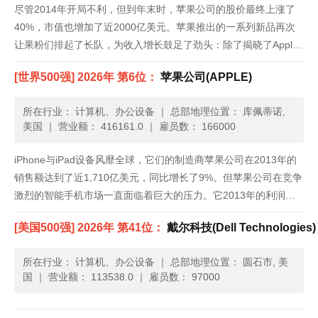
尽管2014年开局不利，但到年末时，苹果公司的股价最终上涨了
40%，市值也增加了近2000亿美元。苹果推出的一系列新品再次
让果粉们排起了长队，为收入增长鼓足了劲头：除了揭晓了Apple
Pay和Apple Watch等新的产品类别，苹果还发布了iPhone 6，上
[世界500强] 2026年 第6位：
苹果公司(APPLE)
市前三天就创纪录地卖出1000万部。......
所在行业： 计算机、办公设备
｜
总部地理位置： 库佩蒂诺,
美国
｜
营业额： 416161.0
｜
雇员数： 166000
iPhone与iPad设备风靡全球，它们的制造商苹果公司在2013年的
销售额达到了近1,710亿美元，同比增长了9%。但苹果公司在竞争
激烈的智能手机市场一直面临着巨大的压力。它2013年的利润为
370亿美元，比2012年减少了11%。尽管如此，苹果公司仍持有大
[美国500强] 2026年 第41位：
戴尔科技(Dell Technologies)
量的现金。最近，公司CEO蒂姆•库克调用......
所在行业： 计算机、办公设备
｜
总部地理位置： 圆石市, 美
国
｜
营业额： 113538.0
｜
雇员数： 97000