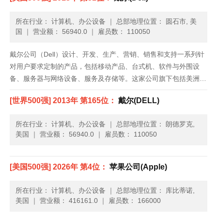
所在行业： 计算机、办公设备
｜
总部地理位置： 圆石市, 美
国
｜
营业额： 56940.0
｜
雇员数： 110050
戴尔公司（Dell）设计、开发、生产、营销、销售和支持一系列针
对用户要求定制的产品，包括移动产品、台式机、软件与外围设
备、服务器与网络设备、服务及存储等。这家公司旗下包括美洲业
务部、欧洲、中东及非洲业务部、亚太及日本业务部，以及全球消
[世界500强] 2013年 第165位：
戴尔(DELL)
费者部门。戴尔公司由迈克尔•S•戴尔于1984年创立，总部位于德
克......
所在行业： 计算机、办公设备
｜
总部地理位置： 朗德罗克,
美国
｜
营业额： 56940.0
｜
雇员数： 110050
[美国500强] 2026年 第4位：
苹果公司(Apple)
所在行业： 计算机、办公设备
｜
总部地理位置： 库比蒂诺,
美国
｜
营业额： 416161.0
｜
雇员数： 166000