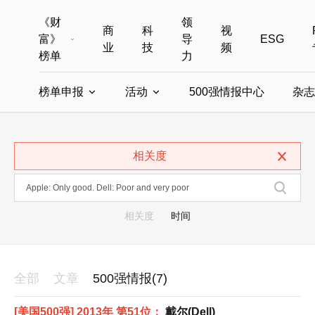
《财
领
商
科
视
富》
导
ESG
业
技
频
榜单
力
榜单申报
活动
500强情报中心
杂志
全部榜单
世界500强
中国500强
美国500强
全部申报入口
全部活动
相关度
中国最具影响力商界女性
年度中国商人
中国ESG影响力榜申报
财富MPW女性峰会
中国40位40岁以下的商
财富世界
中国最具影响力的商界女性申报
财富全球论坛
中国最佳设计榜
财富全球科技
相关度
时间
全部
文章
500强情报(7)
[美国500强] 2013年 第51位：
戴尔(Dell)