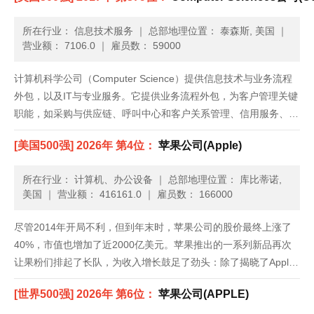
所在行业： 信息技术服务
｜
总部地理位置： 泰森斯, 美国
｜
营业额： 7106.0
｜
雇员数： 59000
计算机科学公司（Computer Science）提供信息技术与业务流程
外包，以及IT与专业服务。它提供业务流程外包，为客户管理关键
职能，如采购与供应链、呼叫中心和客户关系管理、信用服务、索
赔处理与物流。这家公司的IT与专业服务部门包括系统集成、咨询
[美国500强] 2026年 第4位：
苹果公司(Apple)
和其他专业服务。系统集成包括完整信息系统的设计、开......
所在行业： 计算机、办公设备
｜
总部地理位置： 库比蒂诺,
美国
｜
营业额： 416161.0
｜
雇员数： 166000
尽管2014年开局不利，但到年末时，苹果公司的股价最终上涨了
40%，市值也增加了近2000亿美元。苹果推出的一系列新品再次
让果粉们排起了长队，为收入增长鼓足了劲头：除了揭晓了Apple
Pay和Apple Watch等新的产品类别，苹果还发布了iPhone 6，上
[世界500强] 2026年 第6位：
苹果公司(APPLE)
市前三天就创纪录地卖出1000万部。......