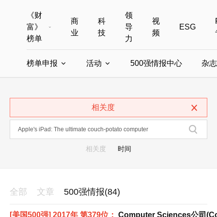
《财
领
商
科
视
富》
导
ESG
业
技
频
榜单
力
榜单申报
活动
500强情报中心
杂志
全部榜单
世界500强
中国500强
美国500强
全部申报入口
全部活动
相关度
中国最具影响力商界女性
年度中国商人
中国ESG影响力榜申报
财富MPW女性峰会
中国40位40岁以下的商
财富世界
中国最具影响力的商界女性申报
财富全球论坛
中国最佳设计榜
财富全球科技
相关度
时间
全部
文章
500强情报(84)
[美国500强] 2017年 第379位：
Computer Sciences公司(Co