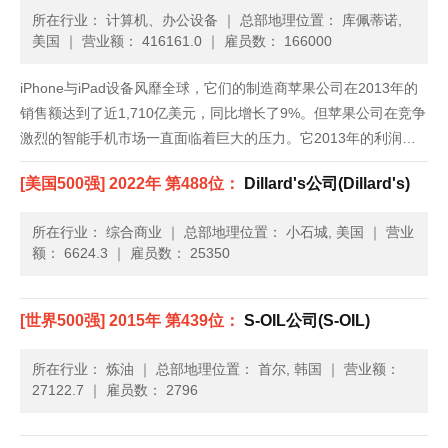
所在行业： 计算机、办公设备
｜
总部地理位置： 库佩蒂诺,
美国
｜
营业额： 416161.0
｜
雇员数： 166000
iPhone与iPad设备风靡全球，它们的制造商苹果公司在2013年的
销售额达到了近1,710亿美元，同比增长了9%。但苹果公司在竞争
激烈的智能手机市场一直面临着巨大的压力。它2013年的利润为
370亿美元，比2012年减少了11%。尽管如此，苹果公司仍持有大
[美国500强] 2022年 第488位：
Dillard's公司(Dillard's)
量的现金。最近，公司CEO蒂姆•库克调用......
所在行业： 综合商业
｜
总部地理位置： 小石城, 美国
｜
营业
额： 6624.3
｜
雇员数： 25350
[世界500强] 2015年 第439位：
S-OIL公司(S-OIL)
所在行业： 炼油
｜
总部地理位置： 首尔, 韩国
｜
营业额：
27122.7
｜
雇员数： 2796