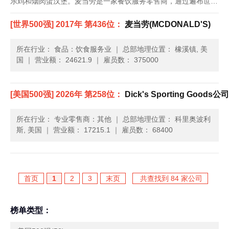
乐鸡和烟肉蛋汉堡。麦当劳是一家餐饮服务零售商，通过遍布世界
各地的餐厅，每天为118个国家约5,000万人提供饮食服务。这家
[世界500强] 2017年 第436位：
麦当劳(MCDONALD'S)
公司成立于1948年，总部位于伊利诺伊州的欧克......
所在行业： 食品：饮食服务业
｜
总部地理位置： 橡溪镇, 美
国
｜
营业额： 24621.9
｜
雇员数： 375000
[美国500强] 2026年 第258位：
Dick's Sporting Goods公司(
所在行业： 专业零售商：其他
｜
总部地理位置： 科里奥波利
斯, 美国
｜
营业额： 17215.1
｜
雇员数： 68400
首页
1
2
3
末页
共查找到 84 家公司
榜单类型：