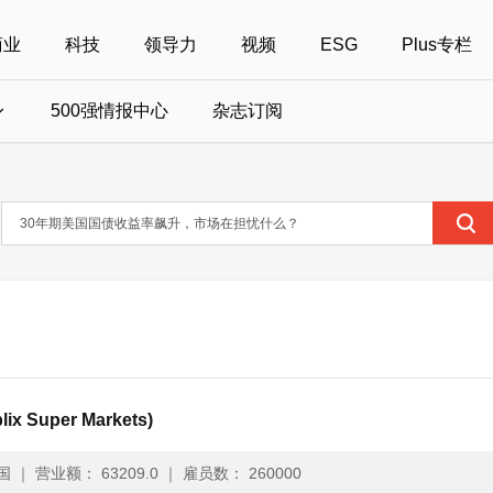
商业
科技
领导力
视频
ESG
Plus专栏
500强情报中心
杂志订阅
国500强
美国500强
40位40岁以下商界精英
中国
全部活动
女性
年度中国商人
报
财富MPW女性峰会
中国40位40岁以下的商界精英申报
财富世界500强峰会
财富40U40创想
中国最具社会影
界女性申报
财富全球论坛
中国最佳设计榜申报
财富全球科技论坛
财富全球可持续论坛
Super Markets)
国
｜
营业额： 63209.0
｜
雇员数： 260000