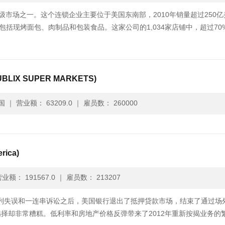
国最大的超级市场之一。这个连锁企业主要位于美国东南部，2010年销量超过250
，包括现烤面包、肉制品和包装食品。这家公司的1,034家店铺中，超过70
IX SUPER MARKETS)
国
｜
营业额： 63209.0
｜
雇员数： 260000
ica)
业额： 191567.0
｜
雇员数： 213207
遭遇一系列失误和一连串诉讼之后，美国银行退出了抵押贷款市场，结束了通过场
择却非常糟糕。低利率和房地产价格反弹带来了2012年重新按揭业务的