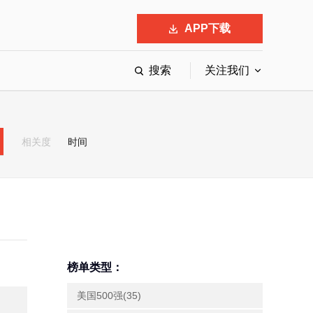
APP下载
搜索
关注我们
最具影响力的50位商界领袖
最受赞赏的中国公司
相关度
时间
会
响力的创业公司申报
榜单类型：
美国500强(35)