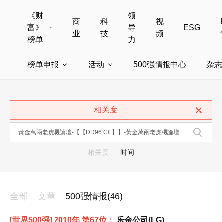
《财
领
商
科
视
富》
导
ESG
业
技
频
榜单
力
榜单申报
活动
500强情报中心
杂志
全部榜单
世界500强
中国500强
美国500强
全部申报入口
全部活动
相关度
中国最具影响力商界女性
年度中国商人
中国ESG影响力榜申报
财富MPW女性峰会
中国40位40岁以下的商
财富世界
中国最具影响力的商界女性申报
财富全球论坛
中国最佳设计榜
财富全球科技
相关度
时间
全部
文章
500强情报(46)
[世界500强] 2010年 第67位：
乐金公司(LG)