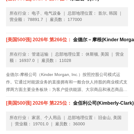
所在行业： 电子、电气设备
｜
总部地理位置： 首尔, 韩国
｜
营业额： 78891.7
｜
雇员数： 177000
[美国500强] 2026年 第266位：
金德尔－摩根(Kinder Morga
所在行业： 管道运输
｜
总部地理位置： 休斯顿, 美国
｜
营业
额： 16937.0
｜
雇员数： 11028
金德尔-摩根公司（Kinder Morgan, Inc.）按照控股公司模式运
作。它通过对能源业务的直接拥有和一般合伙人持股的商业模式支
撑两方面主要业务板块：为客户提供能源、大宗商品和液态商品运
输、储存和分销，并为股东带来长期价值。这家公司创立于2006
[美国500强] 2026年 第225位：
金佰利公司(Kimberly-Clark)
年8月23日，总部设在德克萨斯州休斯顿。...
所在行业： 家居、个人用品
｜
总部地理位置： 旧金山, 美国
｜
营业额： 19701.0
｜
雇员数： 36000