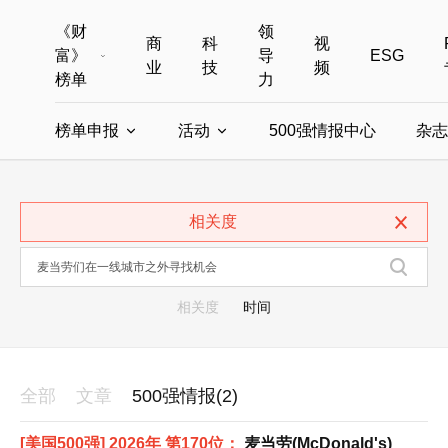
《财
领
商
科
视
富》
导
ESG
业
技
频
榜单
力
榜单申报
活动
500强情报中心
杂志
全部榜单
世界500强
中国500强
美国500强
全部申报入口
全部活动
相关度
中国最具影响力商界女性
年度中国商人
中国ESG影响力榜申报
财富MPW女性峰会
中国40位40岁以下的商
财富世界
中国最具影响力的商界女性申报
财富全球论坛
中国最佳设计榜
财富全球科技
相关度
时间
全部
文章
500强情报(2)
[美国500强] 2026年 第170位：
麦当劳(McDonald's)