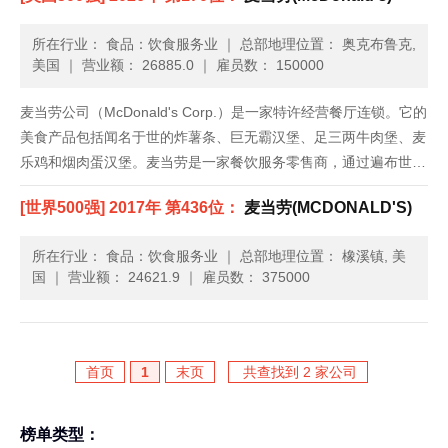
所在行业： 食品：饮食服务业
｜
总部地理位置： 奥克布鲁克,
美国
｜
营业额： 26885.0
｜
雇员数： 150000
麦当劳公司（McDonald's Corp.）是一家特许经营餐厅连锁。它的
美食产品包括闻名于世的炸薯条、巨无霸汉堡、足三两牛肉堡、麦
乐鸡和烟肉蛋汉堡。麦当劳是一家餐饮服务零售商，通过遍布世界
各地的餐厅，每天为118个国家约5,000万人提供饮食服务。这家
[世界500强] 2017年 第436位：
麦当劳(MCDONALD'S)
公司成立于1948年，总部位于伊利诺伊州的欧克......
所在行业： 食品：饮食服务业
｜
总部地理位置： 橡溪镇, 美
国
｜
营业额： 24621.9
｜
雇员数： 375000
首页
1
末页
共查找到 2 家公司
榜单类型：