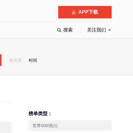
APP下载
搜索
关注我们
最具影响力的50位商界领袖
最受赞赏的中国公司
相关度
时间
会
响力的创业公司申报
榜单类型：
世界500强(1)