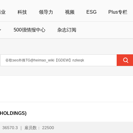
商业
科技
领导力
视频
ESG
Plus专栏
500强情报中心
杂志订阅
国500强
美国500强
40位40岁以下商界精英
中国
全部活动
女性
年度中国商人
报
财富MPW女性峰会
中国40位40岁以下的商界精英申报
财富世界500强峰会
财富40U40创想
中国最具社会影
界女性申报
财富全球论坛
中国最佳设计榜申报
财富全球科技论坛
财富全球可持续论坛
OLDINGS)
36570.3
｜
雇员数： 22500