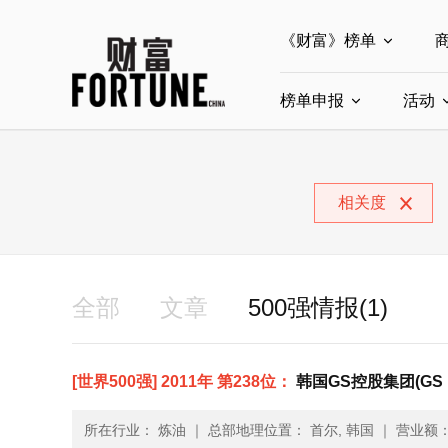
《财富》榜单
榜单申报
全部榜单
活动
世界500强
中
全部申报入口
中国最具影响力商界
相关度
中国ESG影响力榜申
中国最具影响力的商
全部
文章
500强情报(1)
[世界500强] 2011年 第238位：
韩国GS控股集团(GS H
所在行业： 炼油
｜
总部地理位置： 首尔, 韩国
｜
营业额： 