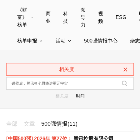
《财
领
商
科
视
富》
导
ESG
业
技
频
榜单
力
榜单申报
活动
500强情报中心
杂志
全部榜单
世界500强
中国500强
美国500强
全部申报入口
全部活动
相关度
中国最具影响力商界女性
年度中国商人
中国ESG影响力榜申报
财富MPW女性峰会
中国40位40岁以下的商
财富世界
中国最具影响力的商界女性申报
财富全球论坛
中国最佳设计榜
财富全球科技
相关度
时间
全部
文章
500强情报(11)
[中国500强] 2026年 第27位：
腾讯控股有限公司