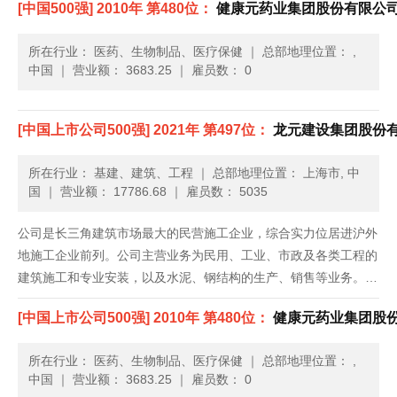
[中国500强] 2010年 第480位：
健康元药业集团股份有限公
质、机电安装工程总承包一级资质、地基与基础工程专业承包一级
资质、建筑......
所在行业： 医药、生物制品、医疗保健
｜
总部地理位置： ,
中国
｜
营业额： 3683.25
｜
雇员数： 0
[中国上市公司500强] 2021年 第497位：
龙元建设集团股份
所在行业： 基建、建筑、工程
｜
总部地理位置： 上海市, 中
国
｜
营业额： 17786.68
｜
雇员数： 5035
公司是长三角建筑市场最大的民营施工企业，综合实力位居进沪外
地施工企业前列。公司主营业务为民用、工业、市政及各类工程的
建筑施工和专业安装，以及水泥、钢结构的生产、销售等业务。公
司拥有房屋建筑工程总承包特级资质、市政公用工程总承包一级资
[中国上市公司500强] 2010年 第480位：
健康元药业集团股
质、机电安装工程总承包一级资质、地基与基础工程专业承包一级
资质、建筑......
所在行业： 医药、生物制品、医疗保健
｜
总部地理位置： ,
中国
｜
营业额： 3683.25
｜
雇员数： 0