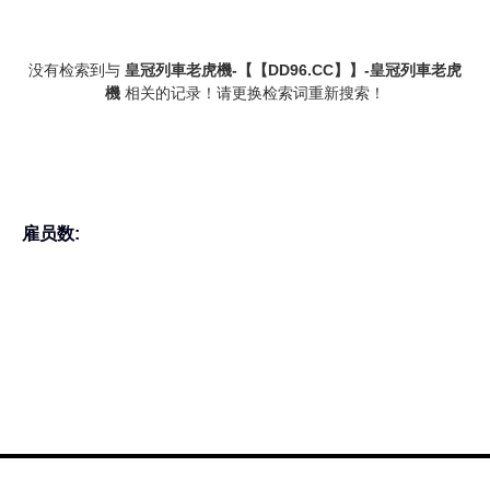
没有检索到与
皇冠列車老虎機-【【DD96.CC】】-皇冠列車老虎
機
相关的记录！请更换检索词重新搜索！
雇员数: