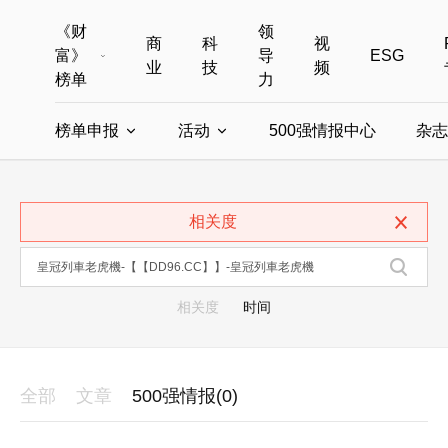
《财
领
商
科
视
富》
导
ESG
业
技
频
榜单
力
榜单申报
活动
500强情报中心
杂志
全部榜单
世界500强
中国500强
美国500强
全部申报入口
全部活动
相关度
中国最具影响力商界女性
年度中国商人
中国ESG影响力榜申报
财富MPW女性峰会
中国40位40岁以下的商
财富世界
中国最具影响力的商界女性申报
财富全球论坛
中国最佳设计榜
财富全球科技
相关度
时间
全部
文章
500强情报(0)