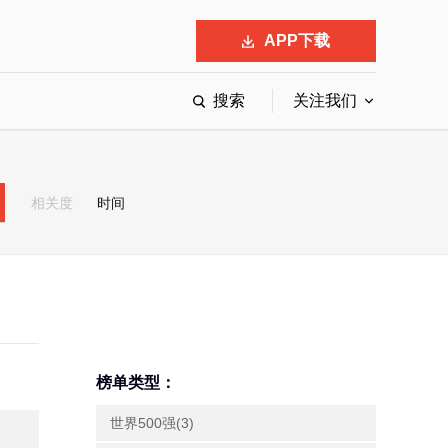
APP下载
搜索
关注我们
最具影响力的50位商界领袖
最受赞赏的中国公司
相关度
时间
会
响力的创业公司申报
榜单类型：
世界500强(3)