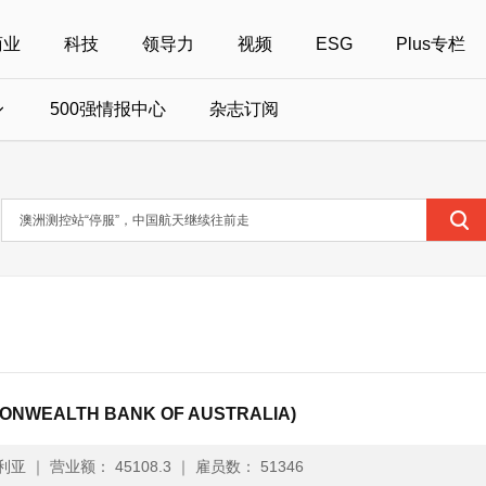
商业
科技
领导力
视频
ESG
Plus专栏
500强情报中心
杂志订阅
国500强
美国500强
40位40岁以下商界精英
中国
全部活动
女性
年度中国商人
报
财富MPW女性峰会
中国40位40岁以下的商界精英申报
财富世界500强峰会
财富40U40创想
中国最具社会影
界女性申报
财富全球论坛
中国最佳设计榜申报
财富全球科技论坛
财富全球可持续论坛
WEALTH BANK OF AUSTRALIA)
利亚
｜
营业额： 45108.3
｜
雇员数： 51346