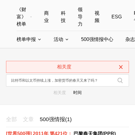
《财
领
商
科
视
富》
导
ESG
业
技
频
榜单
力
榜单申报
活动
500强情报中心
杂志
全部榜单
世界500强
中国500强
美国500强
全部申报入口
全部活动
相关度
中国最具影响力商界女性
年度中国商人
中国ESG影响力榜申报
财富MPW女性峰会
中国40位40岁以下的商
财富世界
中国最具影响力的商界女性申报
财富全球论坛
中国最佳设计榜
财富全球科技
相关度
时间
全部
文章
500强情报(1)
[世界500强] 2011年 第421位：
巴黎春天集团(PPR)