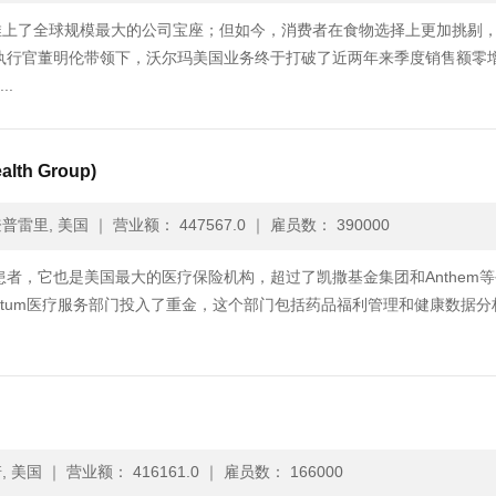
推上了全球规模最大的公司宝座；但如今，消费者在食物选择上更加挑剔
席执行官董明伦带领下，沃尔玛美国业务终于打破了近两年来季度销售额零
.
th Group)
普雷里, 美国
｜
营业额： 447567.0
｜
雇员数： 390000
患者，它也是美国最大的医疗保险机构，超过了凯撒基金集团和Anthem等
ptum医疗服务部门投入了重金，这个部门包括药品福利管理和健康数据分
, 美国
｜
营业额： 416161.0
｜
雇员数： 166000