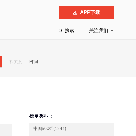
APP下载
搜索
关注我们
最具影响力的50位商界领袖
最受赞赏的中国公司
相关度
时间
会
响力的创业公司申报
榜单类型：
中国500强(1244)