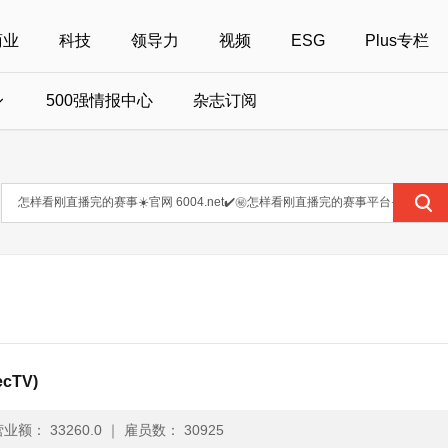
商业
科技
领导力
视频
ESG
Plus专栏
500强情报中心
杂志订阅
国500强
美国500强
40位40岁以下商界精英
中国
全部活动
女性
年度中国商人
报
财富MPW女性峰会
中国40位40岁以下的商界精英申报
财富世界500强峰会
财富40U40创想
中国最具社会影
界女性申报
财富全球论坛
中国最佳设计榜申报
财富全球科技论坛
财富全球可持续论坛
cTV)
业额： 33260.0
｜
雇员数： 30925