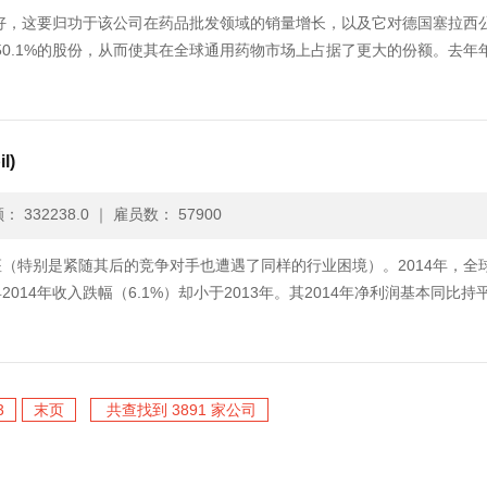
良好，这要归功于该公司在药品批发领域的销量增长，以及它对德国塞拉西
司50.1%的股份，从而使其在全球通用药物市场上占据了更大的份额。去年
l)
 332238.0
｜
雇员数： 57900
（特别是紧随其后的竞争对手也遭遇了同样的行业困境）。2014年，全
14年收入跌幅（6.1%）却小于2013年。其2014年净利润基本同比持
3
末页
共查找到 3891 家公司