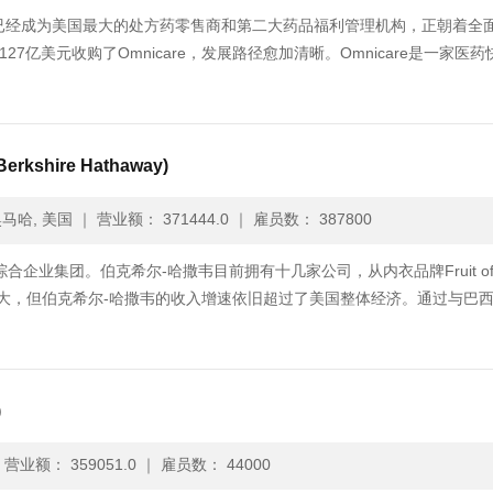
家公司已经成为美国最大的处方药零售商和第二大药品福利管理机构，正朝着全
127亿美元收购了Omnicare，发展路径愈加清晰。Omnicare是一家医
shire Hathaway)
马哈, 美国
｜
营业额： 371444.0
｜
雇员数： 387800
业集团。伯克希尔-哈撒韦目前拥有十几家公司，从内衣品牌Fruit of 
庞大，但伯克希尔-哈撒韦的收入增速依旧超过了美国整体经济。通过与巴
)
｜
营业额： 359051.0
｜
雇员数： 44000