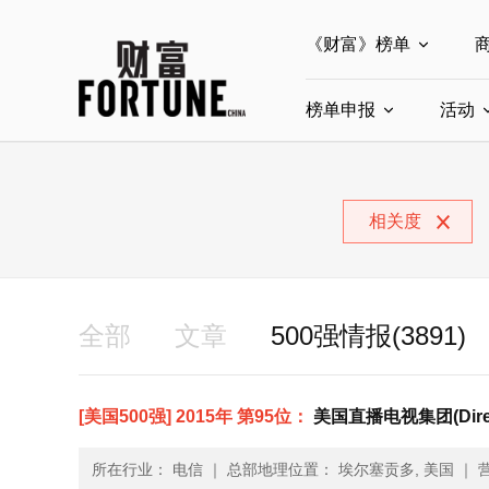
《财富》榜单
榜单申报
全部榜单
活动
世界500强
中
全部申报入口
中国最具影响力商界
相关度
中国ESG影响力榜申
中国最具影响力的商
全部
文章
500强情报(3891)
[美国500强] 2015年 第95位：
美国直播电视集团(Dire
所在行业： 电信
｜
总部地理位置： 埃尔塞贡多, 美国
｜
营