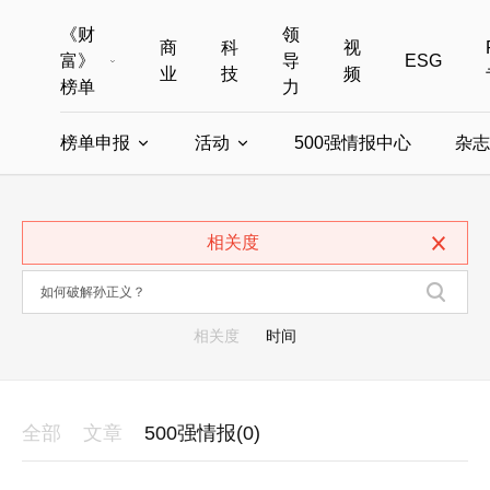
《财
领
商
科
视
富》
导
ESG
业
技
频
榜单
力
榜单申报
活动
500强情报中心
杂志
全部榜单
世界500强
中国500强
美国500强
全部申报入口
全部活动
相关度
中国最具影响力商界女性
年度中国商人
中国ESG影响力榜申报
财富MPW女性峰会
中国40位40岁以下的商
财富世界
中国最具影响力的商界女性申报
财富全球论坛
中国最佳设计榜
财富全球科技
相关度
时间
全部
文章
500强情报(0)