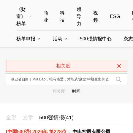
《财
领
商
科
视
富》
导
ESG
业
技
频
榜单
力
榜单申报
活动
500强情报中心
杂志
全部榜单
世界500强
中国500强
美国500强
全部申报入口
全部活动
相关度
中国最具影响力商界女性
年度中国商人
中国ESG影响力榜申报
财富MPW女性峰会
中国40位40岁以下的商
财富世界
中国最具影响力的商界女性申报
财富全球论坛
中国最佳设计榜
财富全球科技
相关度
时间
全部
文章
500强情报(41)
[中国500强] 2026年 第228位：
中电控股有限公司