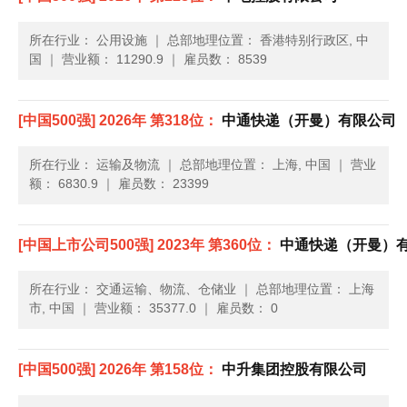
所在行业： 公用设施
｜
总部地理位置： 香港特别行政区, 中
国
｜
营业额： 11290.9
｜
雇员数： 8539
[中国500强] 2026年 第318位：
中通快递（开曼）有限公司
所在行业： 运输及物流
｜
总部地理位置： 上海, 中国
｜
营业
额： 6830.9
｜
雇员数： 23399
[中国上市公司500强] 2023年 第360位：
中通快递（开曼）
所在行业： 交通运输、物流、仓储业
｜
总部地理位置： 上海
市, 中国
｜
营业额： 35377.0
｜
雇员数： 0
[中国500强] 2026年 第158位：
中升集团控股有限公司