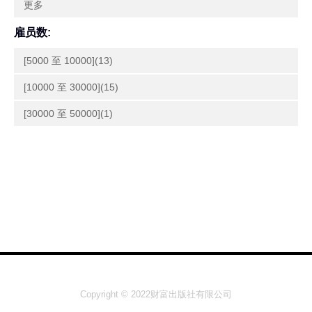
更多
雇员数:
[5000 至 10000](13)
[10000 至 30000](15)
[30000 至 50000](1)
Copyright © 2022财富出版社有限公司