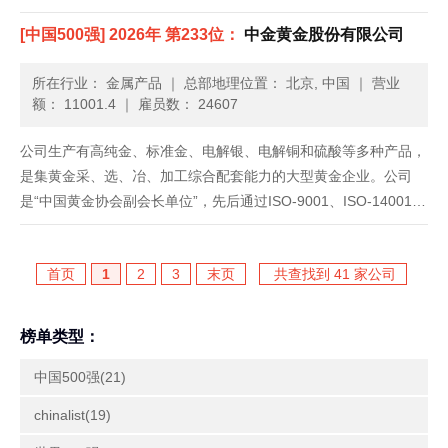
[中国500强] 2026年 第233位：
中金黄金股份有限公司
所在行业： 金属产品
｜
总部地理位置： 北京, 中国
｜
营业
额： 11001.4
｜
雇员数： 24607
公司生产有高纯金、标准金、电解银、电解铜和硫酸等多种产品，
是集黄金采、选、冶、加工综合配套能力的大型黄金企业。公司
是“中国黄金协会副会长单位”，先后通过ISO-9001、ISO-14001、
OSHMS18001管理体系认证和中国实验室国家认可委员会(CNAL)
认证，在全国黄金行业第一个通过伦敦金银市......
首页
1
2
3
末页
共查找到 41 家公司
榜单类型：
中国500强(21)
chinalist(19)