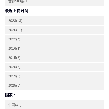
世界500强(1)
最近上榜时间:
2023(13)
2026(11)
2022(7)
2016(4)
2015(2)
2020(2)
2019(1)
2025(1)
国家：
中国(41)