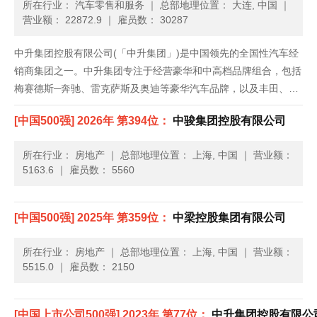
所在行业： 汽车零售和服务
｜
总部地理位置： 大连, 中国
｜
营业额： 22872.9
｜
雇员数： 30287
中升集团控股有限公司(「中升集团」)是中国领先的全国性汽车经
销商集团之一。中升集团专注于经营豪华和中高档品牌组合，包括
梅赛德斯─奔驰、雷克萨斯及奥迪等豪华汽车品牌，以及丰田、日
产、本田及通用等中高档汽车品牌。中升集团是中国首家获得丰田
[中国500强] 2026年 第394位：
中骏集团控股有限公司
经销权的经销商，以及中国最早获雷克萨斯及奥迪经销代理权的公
司之一。......
所在行业： 房地产
｜
总部地理位置： 上海, 中国
｜
营业额：
5163.6
｜
雇员数： 5560
[中国500强] 2025年 第359位：
中梁控股集团有限公司
所在行业： 房地产
｜
总部地理位置： 上海, 中国
｜
营业额：
5515.0
｜
雇员数： 2150
[中国上市公司500强] 2023年 第77位：
中升集团控股有限公