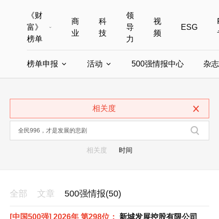
《财
领
商
科
视
富》
导
ESG
业
技
频
榜单
力
榜单申报
活动
500强情报中心
杂志
全部榜单
世界500强
中国500强
美国500强
全部申报入口
全部活动
相关度
中国最具影响力商界女性
年度中国商人
中国ESG影响力榜申报
财富MPW女性峰会
中国40位40岁以下的商
财富世界
中国最具影响力的商界女性申报
财富全球论坛
中国最佳设计榜
财富全球科技
相关度
时间
全部
文章
500强情报(50)
[中国500强] 2026年 第298位：
新城发展控股有限公司