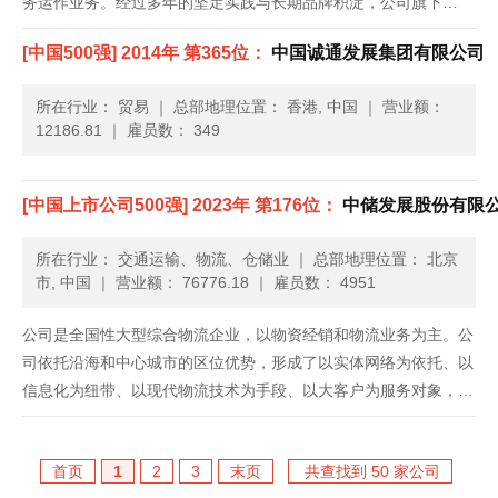
务运作业务。经过多年的坚定实践与长期品牌积淀，公司旗下
的“中海地产”已发展成为跨地域、具有国家一级房地产开发资质的
[中国500强] 2014年 第365位：
中国诚通发展集团有限公司
名副其实的全国性地产品牌，向社会提供了十万余套精品住宅，为
近百万计的......
所在行业： 贸易
｜
总部地理位置： 香港, 中国
｜
营业额：
12186.81
｜
雇员数： 349
[中国上市公司500强] 2023年 第176位：
中储发展股份有限
所在行业： 交通运输、物流、仓储业
｜
总部地理位置： 北京
市, 中国
｜
营业额： 76776.18
｜
雇员数： 4951
公司是全国性大型综合物流企业，以物资经销和物流业务为主。公
司依托沿海和中心城市的区位优势，形成了以实体网络为依托、以
信息化为纽带、以现代物流技术为手段、以大客户为服务对象，具
有分销分拨、物流设计、多式联运、科技开发、电子商务、国际贸
易、国际货代等综合配套的全方位、全天候多维物流服务体系。公
首页
1
2
3
末页
共查找到 50 家公司
司第一大股......