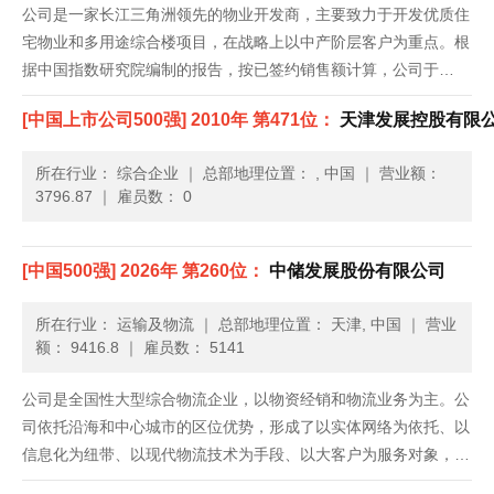
公司是一家长江三角洲领先的物业开发商，主要致力于开发优质住
宅物业和多用途综合楼项目，在战略上以中产阶层客户为重点。根
据中国指数研究院编制的报告，按已签约销售额计算，公司于
2009年和2010年在江苏省排名第一位，及于2011年排名第二位；
[中国上市公司500强] 2010年 第471位：
天津发展控股有限
于2009年、2010年和2011年，按商品房的已签约销售额和......
所在行业： 综合企业
｜
总部地理位置： , 中国
｜
营业额：
3796.87
｜
雇员数： 0
[中国500强] 2026年 第260位：
中储发展股份有限公司
所在行业： 运输及物流
｜
总部地理位置： 天津, 中国
｜
营业
额： 9416.8
｜
雇员数： 5141
公司是全国性大型综合物流企业，以物资经销和物流业务为主。公
司依托沿海和中心城市的区位优势，形成了以实体网络为依托、以
信息化为纽带、以现代物流技术为手段、以大客户为服务对象，具
有分销分拨、物流设计、多式联运、科技开发、电子商务、国际贸