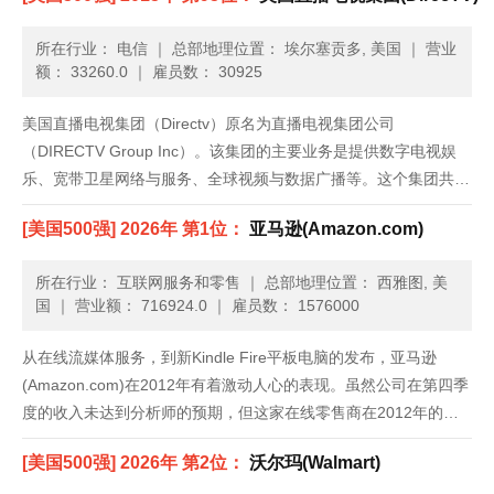
所在行业： 电信
｜
总部地理位置： 埃尔塞贡多, 美国
｜
营业
额： 33260.0
｜
雇员数： 30925
美国直播电视集团（Directv）原名为直播电视集团公司
（DIRECTV Group Inc）。该集团的主要业务是提供数字电视娱
乐、宽带卫星网络与服务、全球视频与数据广播等。这个集团共分
为两个部门：DIRECTV美国与DIRECTV拉丁美洲。DIRECTV美国
[美国500强] 2026年 第1位：
亚马逊(Amazon.com)
部门在美国提供数字高清直播电视卫星（DT......
所在行业： 互联网服务和零售
｜
总部地理位置： 西雅图, 美
国
｜
营业额： 716924.0
｜
雇员数： 1576000
从在线流媒体服务，到新Kindle Fire平板电脑的发布，亚马逊
(Amazon.com)在2012年有着激动人心的表现。虽然公司在第四季
度的收入未达到分析师的预期，但这家在线零售商在2012年的净
收入增加了27%，达到610亿美元；而2011年，公司的净收入为
[美国500强] 2026年 第2位：
沃尔玛(Walmart)
480亿美元。公司继续大力推广Kind......