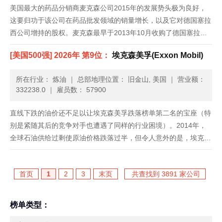
美国最大的药品分销商麦克森公司2015年的发展势头极为良好，
这要归功于该公司在药品批发领域的销量增长，以及它对德国塞拉
西公司增持的股权。麦克森最早于2013年10月收购了德国塞拉西
公司50.1%的股份，从而使其在全球通用药物市场上占据了更大的
[美国500强] 2026年 第9位：
埃克森美孚(Exxon Mobil)
份额。去年年初，总部位于美国旧金山的麦克森公司一举收购了
塞......
所在行业： 炼油
｜
总部地理位置： 旧金山, 美国
｜
营业额：
332238.0
｜
雇员数： 57900
直线下跌的油价还不足以让埃克森美孚跌落榜单第二名的宝座（特
别是紧随其后的竞争对手也遭遇了同样的行业困境）。2014年，
全球石油供给过剩使原油价格跌落过半，但令人意外的是，埃克森
美孚2014年收入跌幅（6.1%）却小于2013年。其2014年净利润基
本同比持平，2013年则下跌27%。这家公司计划在美......
首页
1
2
3
末页
共查找到 3891 家公司
榜单类型：