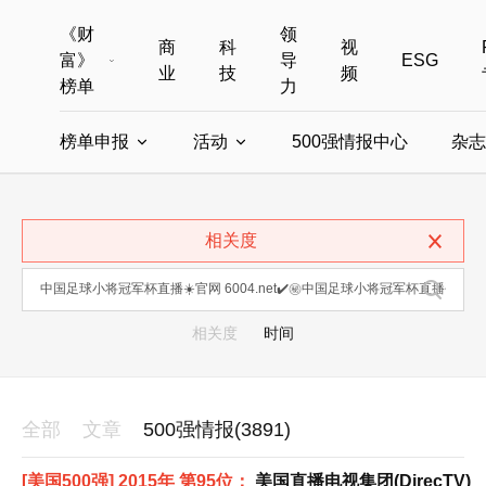
《财
领
商
科
视
富》
导
ESG
业
技
频
榜单
力
榜单申报
活动
500强情报中心
杂志
全部榜单
世界500强
中国500强
美国500强
全部申报入口
全部活动
相关度
中国最具影响力商界女性
年度中国商人
中国ESG影响力榜申报
财富MPW女性峰会
中国40位40岁以下的商
财富世界
中国最具影响力的商界女性申报
财富全球论坛
中国最佳设计榜
财富全球科技
相关度
时间
全部
文章
500强情报(3891)
[美国500强] 2015年 第95位：
美国直播电视集团(DirecTV)