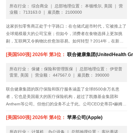
所在行业： 综合商业
｜
总部地理位置： 本顿维尔, 美国
｜
营
业额： 713163.0
｜
雇员数： 2100000
这家折扣零售商正处于十字路口：在仓储式超市时代，它被推上了
全球规模最大的公司宝座；但如今，消费者在食物选择上更加挑
剔，互联网又令购物比价愈加容易。如何转型？2014年，在新任
首席执行官董明伦带领下，沃尔玛美国业务终于打破了近两年来季
[美国500强] 2026年 第3位：
联合健康集团(UnitedHealth Gr
度销售额零增长的局面。但复苏局势很脆弱，它仍旧在想方设法吸
引消费者走......
所在行业： 保健：保险和管理医保
｜
总部地理位置： 伊登普
雷里, 美国
｜
营业额： 447567.0
｜
雇员数： 390000
联合健康集团的医疗保险和医疗服务涵盖了全球8500余万名患
者，它也是美国最大的医疗保险机构，超过了凯撒基金集团和
Anthem等公司。但他们的业务不止于此。公司CEO史蒂芬•赫姆斯
利对Optum医疗服务部门投入了重金，这个部门包括药品福利管理
[美国500强] 2026年 第4位：
苹果公司(Apple)
和健康数据分析等业务。虽然对于总部位于明尼苏达州的联合健康
集......
所在行业： 计算机、办公设备
｜
总部地理位置： 库比蒂诺,