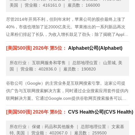
美国
｜
营业额： 416161.0
｜
雇员数： 166000
尽管2014年开局不利，但到年末时，苹果公司的股价最终上涨了
40%，市值也增加了近2000亿美元。苹果推出的一系列新品再次
让果粉们排起了长队，为收入增长鼓足了劲头：除了揭晓了Apple
Pay和Apple Watch等新的产品类别，苹果还发布了iPhone 6，上
[美国500强] 2026年 第5位：
Alphabet公司(Alphabet)
市前三天就创纪录地卖出1000万部。......
所在行业： 互联网服务和零售
｜
总部地理位置： 山景城, 美
国
｜
营业额： 402836.0
｜
雇员数： 190820
谷歌公司（Google）的主营业务是互联网搜索引擎。这家公司提
供广告与互联网搜索解决方案，同时通过企业搜索应用套件提供内
联网解决方案。它通过Google.com提供谷歌网页搜索服务可以访
问网页；通过谷歌图片搜索（Google Image Search），可以在网
[美国500强] 2026年 第6位：
CVS Health公司(CVS Health)
页上找到的所有图片的可搜索索引；谷歌网......
所在行业： 保健：药品和其他服务
｜
总部地理位置： 文索基
特, 美国
｜
营业额： 402067.0
｜
雇员数： 259500