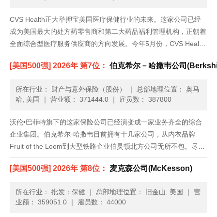
CVS Health正大举押宝美国医疗保健行业的未来。这家公司已经
成为美国最大的处方药零售商和第二大药品福利管理机构，正朝着
全面综合型医疗服务供应商的方向发展。今年5月份，CVS Health
出资127亿美元收购了Omnicare，发展路径愈加清晰。Omnicare
[美国500强] 2026年 第7位：
伯克希尔－哈撒韦公司(Berkshire
是一家医药快递公司，也帮助养老院管......
所在行业： 财产与意外保险（股份）
｜
总部地理位置： 奥马
哈, 美国
｜
营业额： 371444.0
｜
雇员数： 387800
沃伦•巴菲特旗下的这家保险公司已经演变成一家业务齐全的综合
企业集团。伯克希尔-哈撒韦目前拥有十几家公司，从内衣品牌
Fruit of the Loom到大型铁路企业伯灵顿北方公司无所不包。尽管
体量庞大，但伯克希尔-哈撒韦的收入增速依旧超过了美国整体经
[美国500强] 2026年 第8位：
麦克森公司(McKesson)
济。通过与巴西投资公司3G资本联手，它还持有了新组建......
所在行业： 批发：保健
｜
总部地理位置： 旧金山, 美国
｜
营
业额： 359051.0
｜
雇员数： 44000