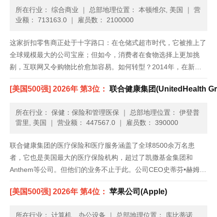
所在行业： 综合商业
｜
总部地理位置： 本顿维尔, 美国
｜
营
业额： 713163.0
｜
雇员数： 2100000
这家折扣零售商正处于十字路口：在仓储式超市时代，它被推上了
全球规模最大的公司宝座；但如今，消费者在食物选择上更加挑
剔，互联网又令购物比价愈加容易。如何转型？2014年，在新任
首席执行官董明伦带领下，沃尔玛美国业务终于打破了近两年来季
[美国500强] 2026年 第3位：
联合健康集团(UnitedHealth Gr
度销售额零增长的局面。但复苏局势很脆弱，它仍旧在想方设法吸
引消费者走......
所在行业： 保健：保险和管理医保
｜
总部地理位置： 伊登普
雷里, 美国
｜
营业额： 447567.0
｜
雇员数： 390000
联合健康集团的医疗保险和医疗服务涵盖了全球8500余万名患
者，它也是美国最大的医疗保险机构，超过了凯撒基金集团和
Anthem等公司。但他们的业务不止于此。公司CEO史蒂芬•赫姆斯
利对Optum医疗服务部门投入了重金，这个部门包括药品福利管理
[美国500强] 2026年 第4位：
苹果公司(Apple)
和健康数据分析等业务。虽然对于总部位于明尼苏达州的联合健康
集......
所在行业： 计算机、办公设备
｜
总部地理位置： 库比蒂诺,