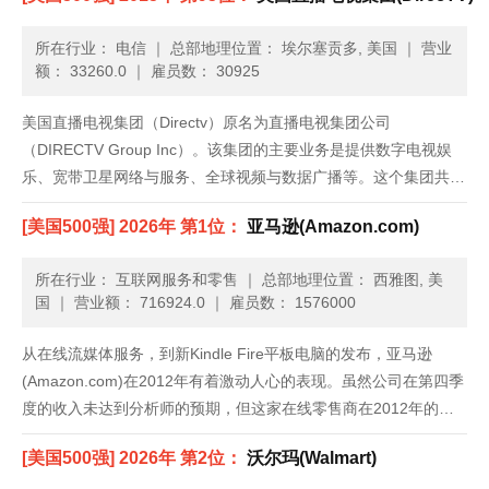
所在行业： 电信
｜
总部地理位置： 埃尔塞贡多, 美国
｜
营业
额： 33260.0
｜
雇员数： 30925
美国直播电视集团（Directv）原名为直播电视集团公司
（DIRECTV Group Inc）。该集团的主要业务是提供数字电视娱
乐、宽带卫星网络与服务、全球视频与数据广播等。这个集团共分
为两个部门：DIRECTV美国与DIRECTV拉丁美洲。DIRECTV美国
[美国500强] 2026年 第1位：
亚马逊(Amazon.com)
部门在美国提供数字高清直播电视卫星（DT......
所在行业： 互联网服务和零售
｜
总部地理位置： 西雅图, 美
国
｜
营业额： 716924.0
｜
雇员数： 1576000
从在线流媒体服务，到新Kindle Fire平板电脑的发布，亚马逊
(Amazon.com)在2012年有着激动人心的表现。虽然公司在第四季
度的收入未达到分析师的预期，但这家在线零售商在2012年的净
收入增加了27%，达到610亿美元；而2011年，公司的净收入为
[美国500强] 2026年 第2位：
沃尔玛(Walmart)
480亿美元。公司继续大力推广Kind......