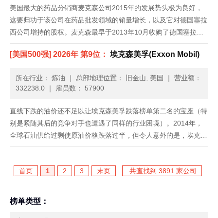
美国最大的药品分销商麦克森公司2015年的发展势头极为良好，
这要归功于该公司在药品批发领域的销量增长，以及它对德国塞拉
西公司增持的股权。麦克森最早于2013年10月收购了德国塞拉西
公司50.1%的股份，从而使其在全球通用药物市场上占据了更大的
[美国500强] 2026年 第9位：
埃克森美孚(Exxon Mobil)
份额。去年年初，总部位于美国旧金山的麦克森公司一举收购了
塞......
所在行业： 炼油
｜
总部地理位置： 旧金山, 美国
｜
营业额：
332238.0
｜
雇员数： 57900
直线下跌的油价还不足以让埃克森美孚跌落榜单第二名的宝座（特
别是紧随其后的竞争对手也遭遇了同样的行业困境）。2014年，
全球石油供给过剩使原油价格跌落过半，但令人意外的是，埃克森
美孚2014年收入跌幅（6.1%）却小于2013年。其2014年净利润基
本同比持平，2013年则下跌27%。这家公司计划在美......
首页
1
2
3
末页
共查找到 3891 家公司
榜单类型：