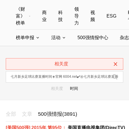
《财
领
商
科
视
富》
导
ESG
业
技
频
榜单
力
榜单申报
活动
500强情报中心
杂志
全部榜单
世界500强
中国500强
美国500强
全部申报入口
全部活动
相关度
中国最具影响力商界女性
年度中国商人
中国ESG影响力榜申报
财富MPW女性峰会
中国40位40岁以下的商
财富世界
中国最具影响力的商界女性申报
财富全球论坛
中国最佳设计榜
财富全球科技
相关度
时间
全部
文章
500强情报(3891)
[美国500强] 2015年 第95位：
美国直播电视集团(DirecTV)