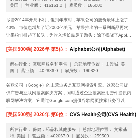
美国
｜
营业额： 416161.0
｜
雇员数： 166000
尽管2014年开局不利，但到年末时，苹果公司的股价最终上涨了
40%，市值也增加了近2000亿美元。苹果推出的一系列新品再次
让果粉们排起了长队，为收入增长鼓足了劲头：除了揭晓了Apple
Pay和Apple Watch等新的产品类别，苹果还发布了iPhone 6，上
[美国500强] 2026年 第5位：
Alphabet公司(Alphabet)
市前三天就创纪录地卖出1000万部。......
所在行业： 互联网服务和零售
｜
总部地理位置： 山景城, 美
国
｜
营业额： 402836.0
｜
雇员数： 190820
谷歌公司（Google）的主营业务是互联网搜索引擎。这家公司提
供广告与互联网搜索解决方案，同时通过企业搜索应用套件提供内
联网解决方案。它通过Google.com提供谷歌网页搜索服务可以访
问网页；通过谷歌图片搜索（Google Image Search），可以在网
[美国500强] 2026年 第6位：
CVS Health公司(CVS Health)
页上找到的所有图片的可搜索索引；谷歌网......
所在行业： 保健：药品和其他服务
｜
总部地理位置： 文索基
特, 美国
｜
营业额： 402067.0
｜
雇员数： 259500