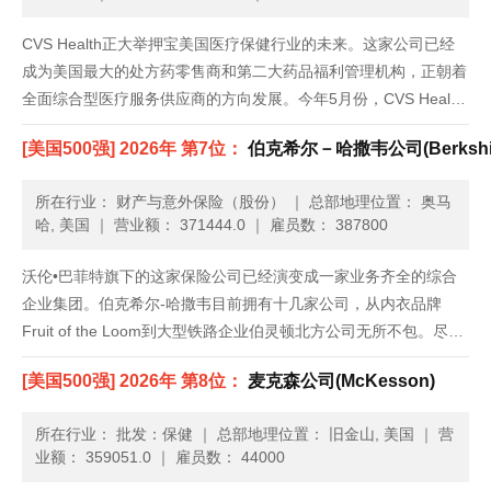
CVS Health正大举押宝美国医疗保健行业的未来。这家公司已经
成为美国最大的处方药零售商和第二大药品福利管理机构，正朝着
全面综合型医疗服务供应商的方向发展。今年5月份，CVS Health
出资127亿美元收购了Omnicare，发展路径愈加清晰。Omnicare
[美国500强] 2026年 第7位：
伯克希尔－哈撒韦公司(Berkshire
是一家医药快递公司，也帮助养老院管......
所在行业： 财产与意外保险（股份）
｜
总部地理位置： 奥马
哈, 美国
｜
营业额： 371444.0
｜
雇员数： 387800
沃伦•巴菲特旗下的这家保险公司已经演变成一家业务齐全的综合
企业集团。伯克希尔-哈撒韦目前拥有十几家公司，从内衣品牌
Fruit of the Loom到大型铁路企业伯灵顿北方公司无所不包。尽管
体量庞大，但伯克希尔-哈撒韦的收入增速依旧超过了美国整体经
[美国500强] 2026年 第8位：
麦克森公司(McKesson)
济。通过与巴西投资公司3G资本联手，它还持有了新组建......
所在行业： 批发：保健
｜
总部地理位置： 旧金山, 美国
｜
营
业额： 359051.0
｜
雇员数： 44000